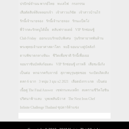
ปรปักษ์จำนน พากย์ไทย
ทะเลไฟ
กรงกรรม
เสือตัดสิงห์ลิงหลอกเจ้า
เจ้าสาวแก้ขัด
เจ้าสาวบ้านไร่
รักนี้เจ้านายจอง
รักนี้เจ้านายจอง
รักนะเป็ดโง่
พี่ว้ากคะรักหนูได้มั้ย
คลับฟรายเดย์
VIP รักซ่อนชู้
Club Friday
ออกแบบรักฉบับพิเศษ
วุ่นรักทายาทพันล้าน
พระพุทธเจ้ามหาศาสดาโลก
ทงอี จอมนางคู่บัลลังก์
ดาบพิฆาตกลางหิมะ
ชีวิตเพื่อชาติ รักนี้เพื่อเธอ
จอมราชันบัลลังก์อมตะ
VIP รักซ่อนชู้ เกาหลี
เสือชะนีเก้ง
เป็นต่อ
หกฉากครับจารย์
สุภาพบุรุษสุดซอย
ระเบิดเถิดเทิง
ตลก 6 ฉาก
3 หนุ่ม 3 มุม x2 2021
เลือดมังกร แรด
เป็นต่อ
เนื้อคู่ The Final Answer
เชฟกระทะเหล็ก
สงครามชีวิตโอชิน
ปริศนาฟ้าแลบ
บุพเพสันนิวาส
The Next Iron Chef
Infinite Challenge Thailand ซุปตาร์ท้าแข่ง