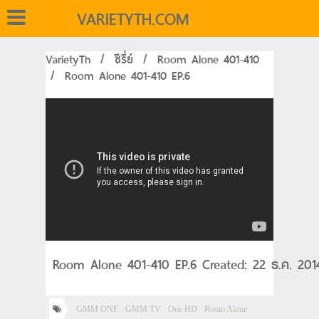
VARIETYTH.COM
VarietyTh
/
ซีรี่ย์
/
Room Alone 401-410
/
Room Alone 401-410 EP.6
Room Alone 401-410 EP.6 Created: 22 ธ.ค. 201
GMM ONE
GMM TV
One HD
Room Alone