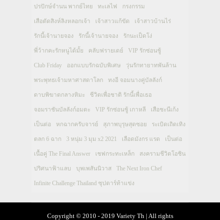
ปรปักษ์จำนน พากย์ไทย
ทะเลไฟ
กรงกรรม
เสือตัดสิงห์ลิงหลอกเจ้า
เจ้าสาวแก้ขัด
เจ้าสาวบ้านไร่
รักนี้เจ้านายจอง
รักนี้เจ้านายจอง
รักนะเป็ดโง่
พี่ว้ากคะรักหนูได้มั้ย
คลับฟรายเดย์
VIP รักซ่อนชู้
Club Friday
ออกแบบรักฉบับพิเศษ
วุ่นรักทายาทพันล้าน
พระพุทธเจ้ามหาศาสดาโลก
ทงอี จอมนางคู่บัลลังก์
ดาบพิฆาตกลางหิมะ
ชีวิตเพื่อชาติ รักนี้เพื่อเธอ
จอมราชันบัลลังก์อมตะ
VIP รักซ่อนชู้ เกาหลี
เสือชะนีเก้ง
เป็นต่อ
หกฉากครับจารย์
สุภาพบุรุษสุดซอย
ระเบิดเถิดเทิง
ตลก 6 ฉาก
3 หนุ่ม 3 มุม x2 2021
เลือดมังกร แรด
เป็นต่อ
เนื้อคู่ The Final Answer
เชฟกระทะเหล็ก
สงครามชีวิตโอชิน
ปริศนาฟ้าแลบ
บุพเพสันนิวาส
The Next Iron Chef
Infinite Challenge Thailand ซุปตาร์ท้าแข่ง
Copyright © 2010 - 2019 Variety Th | All rights