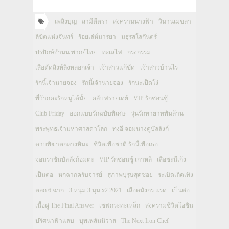
เพลิงบุญ
สามีตีตรา
สงครามนางฟ้า
วิมานเมขลา
ลิขิตแห่งจันทร์
ร้อยเล่ห์มารยา
มธุรสโลกันตร์
ปรปักษ์จำนน พากย์ไทย
ทะเลไฟ
กรงกรรม
เสือตัดสิงห์ลิงหลอกเจ้า
เจ้าสาวแก้ขัด
เจ้าสาวบ้านไร่
รักนี้เจ้านายจอง
รักนี้เจ้านายจอง
รักนะเป็ดโง่
พี่ว้ากคะรักหนูได้มั้ย
คลับฟรายเดย์
VIP รักซ่อนชู้
Club Friday
ออกแบบรักฉบับพิเศษ
วุ่นรักทายาทพันล้าน
พระพุทธเจ้ามหาศาสดาโลก
ทงอี จอมนางคู่บัลลังก์
ดาบพิฆาตกลางหิมะ
ชีวิตเพื่อชาติ รักนี้เพื่อเธอ
จอมราชันบัลลังก์อมตะ
VIP รักซ่อนชู้ เกาหลี
เสือชะนีเก้ง
เป็นต่อ
หกฉากครับจารย์
สุภาพบุรุษสุดซอย
ระเบิดเถิดเทิง
ตลก 6 ฉาก
3 หนุ่ม 3 มุม x2 2021
เลือดมังกร แรด
เป็นต่อ
เนื้อคู่ The Final Answer
เชฟกระทะเหล็ก
สงครามชีวิตโอชิน
ปริศนาฟ้าแลบ
บุพเพสันนิวาส
The Next Iron Chef