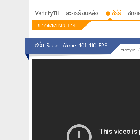
VarietyTH
ละครย้อนหลัง
ซีรี่ย์
ซิทค
RECOMMEND TIME
ซีรี่ย์ Room Alone 401-410 EP.3
VarietyTh
รักอยู่ประตูถัดไป
ซีรีย์เกาหลี Love Next D