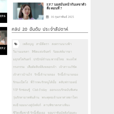
EP.7 บอสมั่นหน้ากับเลขาตัว
ตึง ตอนที่ 7
EP.6
: 16 กุมภาพันธ์ 2025
คลิป 20 อันดับ ประจำสัปดาห์
เพลิงบุญ
สามีตีตรา
สงครามนางฟ้า
EP.2
วิมานเมขลา
ลิขิตแห่งจันทร์
ร้อยเล่ห์มารยา
มธุรสโลกันตร์
ปรปักษ์จำนน พากย์ไทย
ทะเลไฟ
กรงกรรม
เสือตัดสิงห์ลิงหลอกเจ้า
เจ้าสาวแก้ขัด
เจ้าสาวบ้านไร่
รักนี้เจ้านายจอง
รักนี้เจ้านายจอง
รักนะเป็ดโง่
พี่ว้ากคะรักหนูได้มั้ย
คลับฟรายเดย์
VIP รักซ่อนชู้
Club Friday
ออกแบบรักฉบับพิเศษ
วุ่นรักทายาทพันล้าน
พระพุทธเจ้ามหาศาสดาโลก
ทงอี จอมนางคู่บัลลังก์
ดาบพิฆาตกลางหิมะ
ชีวิตเพื่อชาติ รักนี้เพื่อเธอ
จอมราชันบัลลังก์อมตะ