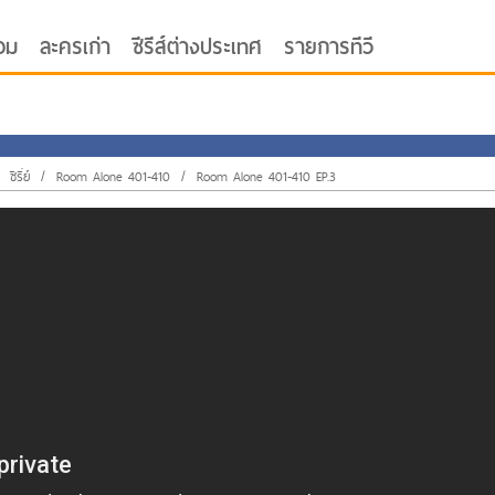
อม
ละครเก่า
ซีรีส์ต่างประเทศ
รายการทีวี
/
ซีรี่ย์
/
Room Alone 401-410
/
Room Alone 401-410 EP.3
oor ซับไทย