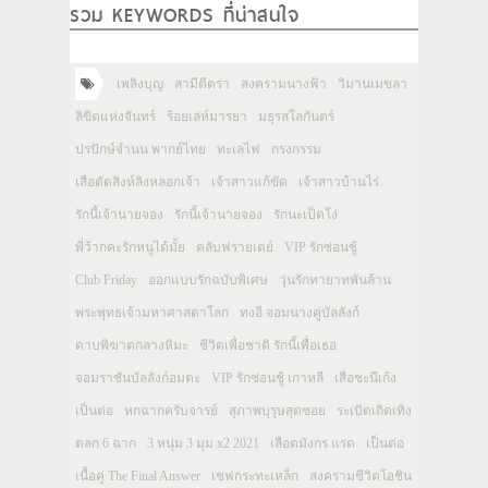
รวม KEYWORDS ที่น่าสนใจ
เพลิงบุญ
สามีตีตรา
สงครามนางฟ้า
วิมานเมขลา
ลิขิตแห่งจันทร์
ร้อยเล่ห์มารยา
มธุรสโลกันตร์
ปรปักษ์จำนน พากย์ไทย
ทะเลไฟ
กรงกรรม
เสือตัดสิงห์ลิงหลอกเจ้า
เจ้าสาวแก้ขัด
เจ้าสาวบ้านไร่
รักนี้เจ้านายจอง
รักนี้เจ้านายจอง
รักนะเป็ดโง่
พี่ว้ากคะรักหนูได้มั้ย
คลับฟรายเดย์
VIP รักซ่อนชู้
Club Friday
ออกแบบรักฉบับพิเศษ
วุ่นรักทายาทพันล้าน
พระพุทธเจ้ามหาศาสดาโลก
ทงอี จอมนางคู่บัลลังก์
ดาบพิฆาตกลางหิมะ
ชีวิตเพื่อชาติ รักนี้เพื่อเธอ
จอมราชันบัลลังก์อมตะ
VIP รักซ่อนชู้ เกาหลี
เสือชะนีเก้ง
เป็นต่อ
หกฉากครับจารย์
สุภาพบุรุษสุดซอย
ระเบิดเถิดเทิง
ตลก 6 ฉาก
3 หนุ่ม 3 มุม x2 2021
เลือดมังกร แรด
เป็นต่อ
เนื้อคู่ The Final Answer
เชฟกระทะเหล็ก
สงครามชีวิตโอชิน