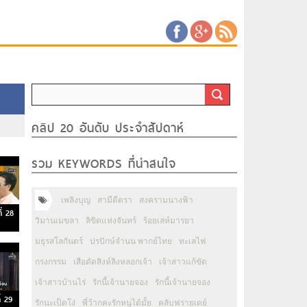
คลิป 20 อันดับ ประจำสัปดาห์
รวม KEYWORDS ที่น่าสนใจ
เพลิงบุญ
สามีตีตรา
สงครามนางฟ้า
ี่ 28
วิมานเมขลา
ลิขิตแห่งจันทร์
ร้อยเล่ห์มารยา
มธุรสโลกันตร์
ปรปักษ์จำนน พากย์ไทย
ทะเลไฟ
กรงกรรม
เสือตัดสิงห์ลิงหลอกเจ้า
เจ้าสาวแก้ขัด
เจ้าสาวบ้านไร่
รักนี้เจ้านายจอง
รักนี้เจ้านายจอง
่ 29
รักนะเป็ดโง่
พี่ว้ากคะรักหนูได้มั้ย
คลับฟรายเดย์