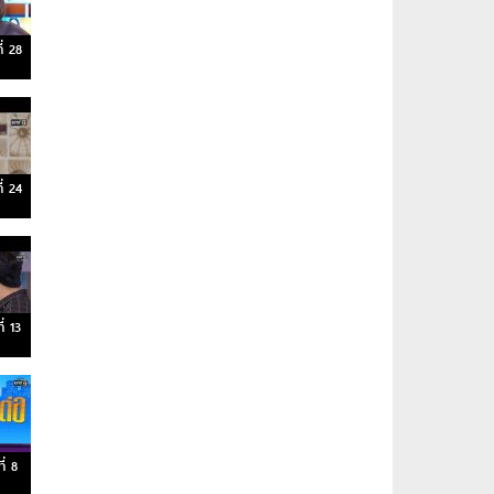
ี่ 28
ี่ 24
่ 13
ี่ 8