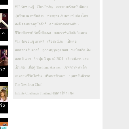
VIP รักซ่อนชู้
Club Friday
ออกแบบรักฉบับพิเศษ
วุ่นรักทายาทพันล้าน
พระพุทธเจ้ามหาศาสดาโลก
ทงอี จอมนางคู่บัลลังก์
ดาบพิฆาตกลางหิมะ
่ 25
ชีวิตเพื่อชาติ รักนี้เพื่อเธอ
จอมราชันบัลลังก์อมตะ
VIP รักซ่อนชู้ เกาหลี
เสือชะนีเก้ง
เป็นต่อ
หกฉากครับจารย์
สุภาพบุรุษสุดซอย
ระเบิดเถิดเทิง
ตลก 6 ฉาก
3 หนุ่ม 3 มุม x2 2021
เลือดมังกร แรด
เป็นต่อ
เนื้อคู่ The Final Answer
เชฟกระทะเหล็ก
ี่ 7
สงครามชีวิตโอชิน
ปริศนาฟ้าแลบ
บุพเพสันนิวาส
The Next Iron Chef
Infinite Challenge Thailand ซุปตาร์ท้าแข่ง
ี่ 2