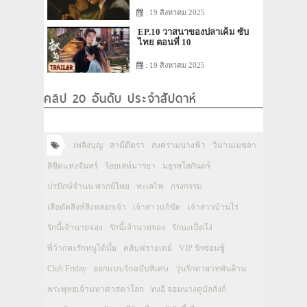
: 19 สิงหาคม 2025
EP.10 วาสนาของปลาเค็ม ซับ
ไทย ตอนที่ 10
: 19 สิงหาคม 2025
คลิป 20 อันดับ ประจำสัปดาห์
เพลิงบุญ
สามีตีตรา
สงครามนางฟ้า
วิมานเมขลา
ลิขิตแห่งจันทร์
ร้อยเล่ห์มารยา
มธุรสโลกันตร์
ปรปักษ์จำนน พากย์ไทย
ทะเลไฟ
กรงกรรม
เสือตัดสิงห์ลิงหลอกเจ้า
เจ้าสาวแก้ขัด
เจ้าสาวบ้านไร่
รักนี้เจ้านายจอง
รักนี้เจ้านายจอง
รักนะเป็ดโง่
พี่ว้ากคะรักหนูได้มั้ย
คลับฟรายเดย์
VIP รักซ่อนชู้
Club Friday
ออกแบบรักฉบับพิเศษ
วุ่นรักทายาทพันล้าน
พระพุทธเจ้ามหาศาสดาโลก
ทงอี จอมนางคู่บัลลังก์