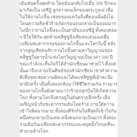
เดิมพันครั้งสุดท้าย โดยย้อนกลับไปเมื่อ 500 ปีก่อน
มาเกิดเป็น เย่ซีอู้ ลูกสาวคนเล็กของตระกูลเย่ เพื่อ
ไม่ให้ถานไถจิ้น เชลยของแคว้นจิ่งที่ตอนนั้นยังไม่
โดนความคิดชั่วร้ายกัดกร่อนจนกลายเป็นจอมมาร
ไม่นึกว่าถานไถจิ้นจะเป็นสามีของเย่ซีอู้ ทั้งสองค่อย
ๆ มีใจให้กัน สุดท้ายหลีซูซูจึงเสียสละตนเองเพื่อ
เปลี่ยนชะตากรรมของถานไถจิ้นและโลกใบนี้ หลัง
จากสูญเสียคนรัก ถานไถจิ้นตามหาวิญญาณของ
หลีซูซูในธารน้ำแห่งโลกวิญญาณเป็นเวลา 500 ปี
ขณะกำลังจะสิ้นใจก็ได้สำนักเซียนมาช่วยไว้ ตั้งแต่
นั้นมาจึงกลายเป็นศิษย์ของสำนักเซียน เขาทำความ
ดีเพื่อชดเชยความผิดและได้พบหลีซูซูที่เฝ้าคะนึง
หาอีกครั้ง เมื่อทั้งสองกลับมาใช้ชีวิตร่วมกัน ร่างมาร
ของถานไถจิ้นยังตามมาว่าร้ายปลุกปั่นให้เกิดความ
โลภ ทั้งสามโลกจึงตกอยู่ในอันตรายอีกครั้ง เมื่อ
เผชิญหน้ากับชะตากรรมอันโหดร้าย ภายใต้ความ
เข้าใจผิดมากมาย ทั้งสองที่รักกันในที่สุดก็เข้าใจกัน
หนึ่งคนกลายเป็นเทพ หนึ่งคนกลายเป็นมาร ทั้งสอง
ร่วมมือกันเปลี่ยนชะตากรรมและหยุดยั้งวิกฤตที่จะ
ทำลายล้างโลก