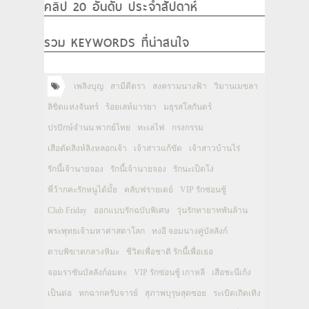
คลิป 20 อันดับ ประจำสัปดาห์
รวม KEYWORDS ที่น่าสนใจ
เพลิงบุญ
สามีตีตรา
สงครามนางฟ้า
วิมานเมขลา
ลิขิตแห่งจันทร์
ร้อยเล่ห์มารยา
มธุรสโลกันตร์
ปรปักษ์จำนน พากย์ไทย
ทะเลไฟ
กรงกรรม
เสือตัดสิงห์ลิงหลอกเจ้า
เจ้าสาวแก้ขัด
เจ้าสาวบ้านไร่
รักนี้เจ้านายจอง
รักนี้เจ้านายจอง
รักนะเป็ดโง่
พี่ว้ากคะรักหนูได้มั้ย
คลับฟรายเดย์
VIP รักซ่อนชู้
Club Friday
ออกแบบรักฉบับพิเศษ
วุ่นรักทายาทพันล้าน
พระพุทธเจ้ามหาศาสดาโลก
ทงอี จอมนางคู่บัลลังก์
ดาบพิฆาตกลางหิมะ
ชีวิตเพื่อชาติ รักนี้เพื่อเธอ
จอมราชันบัลลังก์อมตะ
VIP รักซ่อนชู้ เกาหลี
เสือชะนีเก้ง
เป็นต่อ
หกฉากครับจารย์
สุภาพบุรุษสุดซอย
ระเบิดเถิดเทิง