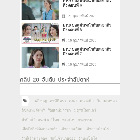
EP.9 บอสมั่นหน้ากับเลขาตัว
ตึง ตอนที่ 9
: 21 กุมภาพันธ์ 2025
EP.8 บอสมั่นหน้ากับเลขาตัว
ตึง ตอนที่ 8
: 16 กุมภาพันธ์ 2025
EP.7 บอสมั่นหน้ากับเลขาตัว
ตึง ตอนที่ 7
: 16 กุมภาพันธ์ 2025
คลิป 20 อันดับ ประจำสัปดาห์
เพลิงบุญ
สามีตีตรา
สงครามนางฟ้า
วิมานเมขลา
ลิขิตแห่งจันทร์
ร้อยเล่ห์มารยา
มธุรสโลกันตร์
ปรปักษ์จำนน พากย์ไทย
ทะเลไฟ
กรงกรรม
เสือตัดสิงห์ลิงหลอกเจ้า
เจ้าสาวแก้ขัด
เจ้าสาวบ้านไร่
รักนี้เจ้านายจอง
รักนี้เจ้านายจอง
รักนะเป็ดโง่