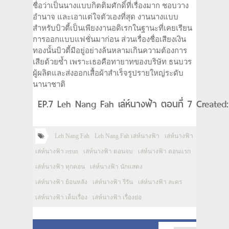
ชื่อว่าเป็นนางแบบกิตติมศักดิ์ที่เรื่องมาก ชอบวาง
อำนาจ และเอาแต่ใจตัวเองที่สุด งานนางแบบ
สำหรับบิวตี้เป็นเพียงงานอดิเรกในฐานะที่เคยเรียน
การออกแบบแฟชั่นมาก่อน ส่วนเรื่องชื่อเสียงเงิน
ทองนั้นบิวตี้มีอยู่อย่างล้นหลามเกินความต้องการ
เสียด้วยซ้ำ เพราะเธอคือทายาทของบริษัท ธนบวร
ผู้ผลิตและส่งออกเสื้อผ้าสำเร็จรูปรายใหญ่ระดับ
นานาชาติ
EP.7 Leh Nang Fah เล่ห์นางฟ้า ตอนที่ 7 Created
Leh Nang Fah
Leh Nang Fah เล่ห์นางฟ้า
เล่ห์นางฟ้า
เล่ห์นางฟ้า rerun
เล่ห์นางฟ้า ตอนจบ
เล่ห์นางฟ้า ตอนแรก
เล่ห์นางฟ้า ทุกตอน
เล่ห์นางฟ้า นักแสดง
เล่ห์นางฟ้า ย้อนหลัง
เล่ห์นางฟ้า รีรัน
เล่ห์นางฟ้า ละคร
เล่ห์นางฟ้า เต็มเรื่อง
เล่ห์นางฟ้า เรื่องย่อ