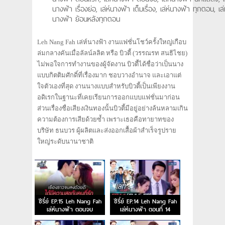
นางฟ้า เรื่องย่อ, เล่ห์นางฟ้า เต็มเรื่อง, เล่ห์นางฟ้า ทุกตอน, เล่
นางฟ้า ย้อนหลังทุกตอน
Leh Nang Fah เล่ห์นางฟ้า งานแฟชั่นโชว์ครั้งใหญ่เกือบ
ล่มกลางคันเมื่อลัลน์ลลิต หรือ บิวตี้ (วรรณรท สนธิไชย)
ไม่พอใจการทำงานของผู้จัดงาน บิวตี้ได้ชื่อว่าเป็นนาง
แบบกิตติมศักดิ์ที่เรื่องมาก ชอบวางอำนาจ และเอาแต่
ใจตัวเองที่สุด งานนางแบบสำหรับบิวตี้เป็นเพียงงาน
อดิเรกในฐานะที่เคยเรียนการออกแบบแฟชั่นมาก่อน
ส่วนเรื่องชื่อเสียงเงินทองนั้นบิวตี้มีอยู่อย่างล้นหลามเกิน
ความต้องการเสียด้วยซ้ำ เพราะเธอคือทายาทของ
บริษัท ธนบวร ผู้ผลิตและส่งออกเสื้อผ้าสำเร็จรูปราย
ใหญ่ระดับนานาชาติ
ซีรี่ย์ EP.15 Leh Nang Fah
ซีรี่ย์ EP.14 Leh Nang Fah
เล่ห์นางฟ้า ตอนจบ
เล่ห์นางฟ้า ตอนที่ 14