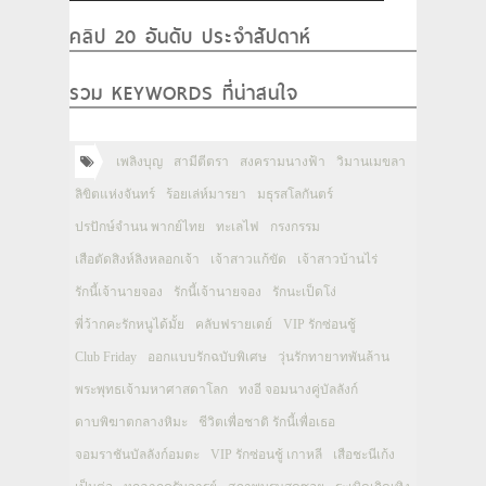
คลิป 20 อันดับ ประจำสัปดาห์
รวม KEYWORDS ที่น่าสนใจ
เพลิงบุญ
สามีตีตรา
สงครามนางฟ้า
วิมานเมขลา
ลิขิตแห่งจันทร์
ร้อยเล่ห์มารยา
มธุรสโลกันตร์
ปรปักษ์จำนน พากย์ไทย
ทะเลไฟ
กรงกรรม
เสือตัดสิงห์ลิงหลอกเจ้า
เจ้าสาวแก้ขัด
เจ้าสาวบ้านไร่
รักนี้เจ้านายจอง
รักนี้เจ้านายจอง
รักนะเป็ดโง่
พี่ว้ากคะรักหนูได้มั้ย
คลับฟรายเดย์
VIP รักซ่อนชู้
Club Friday
ออกแบบรักฉบับพิเศษ
วุ่นรักทายาทพันล้าน
พระพุทธเจ้ามหาศาสดาโลก
ทงอี จอมนางคู่บัลลังก์
ดาบพิฆาตกลางหิมะ
ชีวิตเพื่อชาติ รักนี้เพื่อเธอ
จอมราชันบัลลังก์อมตะ
VIP รักซ่อนชู้ เกาหลี
เสือชะนีเก้ง