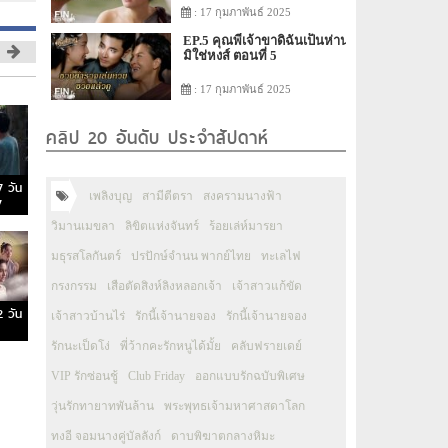
: 17 กุมภาพันธ์ 2025
EP.5 คุณพี่เจ้าขาดิฉันเป็นห่าน
มิใช่หงส์ ตอนที่ 5
: 17 กุมภาพันธ์ 2025
คลิป 20 อันดับ ประจำสัปดาห์
7 วัน
เพลิงบุญ
สามีตีตรา
สงครามนางฟ้า
7
วิมานเมขลา
ลิขิตแห่งจันทร์
ร้อยเล่ห์มารยา
มธุรสโลกันตร์
ปรปักษ์จำนน พากย์ไทย
ทะเลไฟ
กรงกรรม
เสือตัดสิงห์ลิงหลอกเจ้า
เจ้าสาวแก้ขัด
2 วัน
เจ้าสาวบ้านไร่
รักนี้เจ้านายจอง
รักนี้เจ้านายจอง
รักนะเป็ดโง่
พี่ว้ากคะรักหนูได้มั้ย
คลับฟรายเดย์
VIP รักซ่อนชู้
Club Friday
ออกแบบรักฉบับพิเศษ
วุ่นรักทายาทพันล้าน
พระพุทธเจ้ามหาศาสดาโลก
ทงอี จอมนางคู่บัลลังก์
ดาบพิฆาตกลางหิมะ