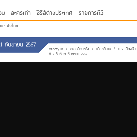
อม
ละครเก่า
ซีรีส์ต่างประเทศ
รายการทีวี
oor ซับไทย
 21 กันยายน 2567
VarietyTh
/
ละครย้อนหลัง
/
เมืองลับแล
/
EP.7 เมืองลั
ที่ 7 วันที่ 21 กันยายน 2567