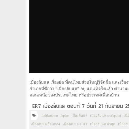
เมืองลับแล เรื่องย่อ ที่คนไทยส่วนใหญ่รู้จักชื่อ และเร
อำเภอที่ชื่อว่า “เมืองลับแล” อยู่ แต่แท้จริงแล้ว ตำนาน
ตอนเหนือของประเทศไทย หรือประเทศเพื่อนบ้าน
EP.7 เมืองลับแล ตอนที่ 7 วันที่ 21 กันยายน 
hiddentown
laplae
เมืองลับแล
เมืองลับแล workpoint
เมื
เมืองลับแล ย้อนหลัง
เมืองลับแล ละคร
เมืองลับแล ล่าสุด
เมืองลับ