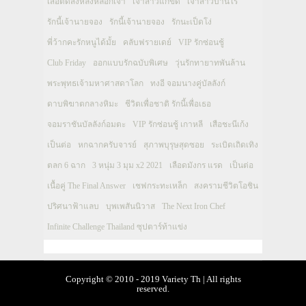
เสือตัดสิงห์ลิงหลอกเจ้า
เจ้าสาวแก้ขัด
เจ้าสาวบ้านไร่
รักนี้เจ้านายจอง
รักนี้เจ้านายจอง
รักนะเป็ดโง่
พี่ว้ากคะรักหนูได้มั้ย
คลับฟรายเดย์
VIP รักซ่อนชู้
Club Friday
ออกแบบรักฉบับพิเศษ
วุ่นรักทายาทพันล้าน
พระพุทธเจ้ามหาศาสดาโลก
ทงอี จอมนางคู่บัลลังก์
ดาบพิฆาตกลางหิมะ
ชีวิตเพื่อชาติ รักนี้เพื่อเธอ
จอมราชันบัลลังก์อมตะ
VIP รักซ่อนชู้ เกาหลี
เสือชะนีเก้ง
เป็นต่อ
หกฉากครับจารย์
สุภาพบุรุษสุดซอย
ระเบิดเถิดเทิง
ตลก 6 ฉาก
3 หนุ่ม 3 มุม x2 2021
เลือดมังกร แรด
เป็นต่อ
เนื้อคู่ The Final Answer
เชฟกระทะเหล็ก
สงครามชีวิตโอชิน
ปริศนาฟ้าแลบ
บุพเพสันนิวาส
The Next Iron Chef
Infinite Challenge Thailand ซุปตาร์ท้าแข่ง
Copyright © 2010 - 2019 Variety Th | All rights
reserved.