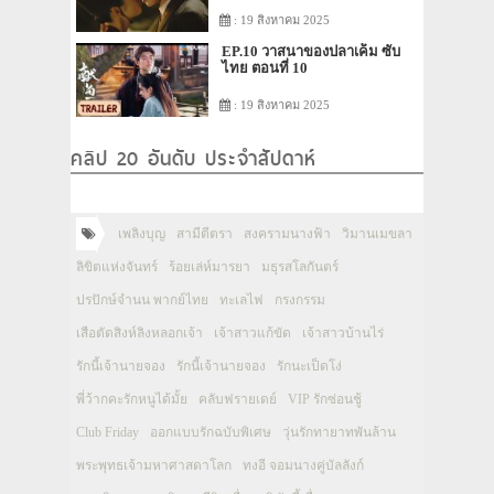
: 19 สิงหาคม 2025
EP.10 วาสนาของปลาเค็ม ซับ
ไทย ตอนที่ 10
: 19 สิงหาคม 2025
คลิป 20 อันดับ ประจำสัปดาห์
เพลิงบุญ
สามีตีตรา
สงครามนางฟ้า
วิมานเมขลา
ลิขิตแห่งจันทร์
ร้อยเล่ห์มารยา
มธุรสโลกันตร์
ปรปักษ์จำนน พากย์ไทย
ทะเลไฟ
กรงกรรม
เสือตัดสิงห์ลิงหลอกเจ้า
เจ้าสาวแก้ขัด
เจ้าสาวบ้านไร่
รักนี้เจ้านายจอง
รักนี้เจ้านายจอง
รักนะเป็ดโง่
พี่ว้ากคะรักหนูได้มั้ย
คลับฟรายเดย์
VIP รักซ่อนชู้
Club Friday
ออกแบบรักฉบับพิเศษ
วุ่นรักทายาทพันล้าน
พระพุทธเจ้ามหาศาสดาโลก
ทงอี จอมนางคู่บัลลังก์