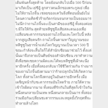
เดิมพันครั้งสุดท้าย โดยย้อนกลับไปเมื่อ 500 ปีก่อน
มาเกิดเป็น เย่ซีอู้ ลูกสาวคนเล็กของตระกูลเย่ เพื่อ
ไม่ให้ถานไถจิ้น เชลยของแคว้นจิ่งที่ตอนนั้นยังไม่
โดนความคิดชั่วร้ายกัดกร่อนจนกลายเป็นจอมมาร
ไม่นึกว่าถานไถจิ้นจะเป็นสามีของเย่ซีอู้ ทั้งสองค่อย
ๆ มีใจให้กัน สุดท้ายหลีซูซูจึงเสียสละตนเองเพื่อ
เปลี่ยนชะตากรรมของถานไถจิ้นและโลกใบนี้ หลัง
จากสูญเสียคนรัก ถานไถจิ้นตามหาวิญญาณของ
หลีซูซูในธารน้ำแห่งโลกวิญญาณเป็นเวลา 500 ปี
ขณะกำลังจะสิ้นใจก็ได้สำนักเซียนมาช่วยไว้ ตั้งแต่
นั้นมาจึงกลายเป็นศิษย์ของสำนักเซียน เขาทำความ
ดีเพื่อชดเชยความผิดและได้พบหลีซูซูที่เฝ้าคะนึง
หาอีกครั้ง เมื่อทั้งสองกลับมาใช้ชีวิตร่วมกัน ร่างมาร
ของถานไถจิ้นยังตามมาว่าร้ายปลุกปั่นให้เกิดความ
โลภ ทั้งสามโลกจึงตกอยู่ในอันตรายอีกครั้ง เมื่อ
เผชิญหน้ากับชะตากรรมอันโหดร้าย ภายใต้ความ
เข้าใจผิดมากมาย ทั้งสองที่รักกันในที่สุดก็เข้าใจกัน
หนึ่งคนกลายเป็นเทพ หนึ่งคนกลายเป็นมาร ทั้งสอง
ร่วมมือกันเปลี่ยนชะตากรรมและหยุดยั้งวิกฤตที่จะ
ทำลายล้างโลก