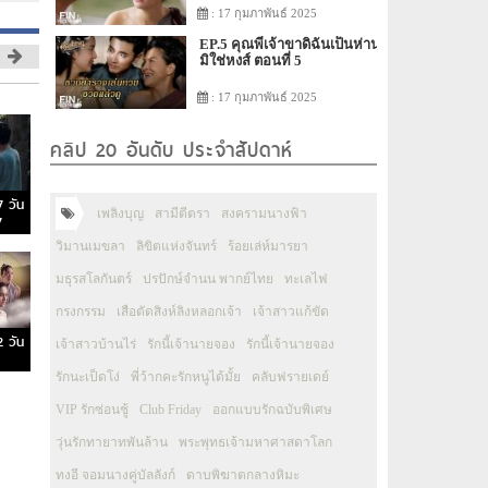
: 17 กุมภาพันธ์ 2025
EP.5 คุณพี่เจ้าขาดิฉันเป็นห่าน
มิใช่หงส์ ตอนที่ 5
: 17 กุมภาพันธ์ 2025
คลิป 20 อันดับ ประจำสัปดาห์
7 วัน
เพลิงบุญ
สามีตีตรา
สงครามนางฟ้า
7
วิมานเมขลา
ลิขิตแห่งจันทร์
ร้อยเล่ห์มารยา
มธุรสโลกันตร์
ปรปักษ์จำนน พากย์ไทย
ทะเลไฟ
กรงกรรม
เสือตัดสิงห์ลิงหลอกเจ้า
เจ้าสาวแก้ขัด
2 วัน
เจ้าสาวบ้านไร่
รักนี้เจ้านายจอง
รักนี้เจ้านายจอง
รักนะเป็ดโง่
พี่ว้ากคะรักหนูได้มั้ย
คลับฟรายเดย์
VIP รักซ่อนชู้
Club Friday
ออกแบบรักฉบับพิเศษ
วุ่นรักทายาทพันล้าน
พระพุทธเจ้ามหาศาสดาโลก
ทงอี จอมนางคู่บัลลังก์
ดาบพิฆาตกลางหิมะ