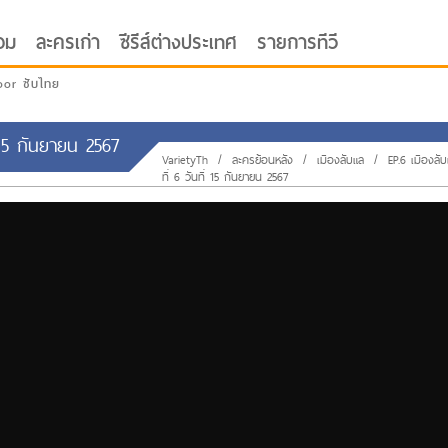
อม
ละครเก่า
ซีรีส์ต่างประเทศ
รายการทีวี
oor ซับไทย
 15 กันยายน 2567
VarietyTh
/
ละครย้อนหลัง
/
เมืองลับแล
/
EP.6 เมืองล
ที่ 6 วันที่ 15 กันยายน 2567