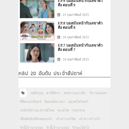
EP.9 บอสมั่นหน้ากับเลขาตัว
ตึง ตอนที่ 9
: 21 กุมภาพันธ์ 2025
EP.8 บอสมั่นหน้ากับเลขาตัว
ตึง ตอนที่ 8
: 16 กุมภาพันธ์ 2025
EP.7 บอสมั่นหน้ากับเลขาตัว
ตึง ตอนที่ 7
: 16 กุมภาพันธ์ 2025
คลิป 20 อันดับ ประจำสัปดาห์
เพลิงบุญ
สามีตีตรา
สงครามนางฟ้า
วิมานเมขลา
ลิขิตแห่งจันทร์
ร้อยเล่ห์มารยา
มธุรสโลกันตร์
ปรปักษ์จำนน พากย์ไทย
ทะเลไฟ
กรงกรรม
เสือตัดสิงห์ลิงหลอกเจ้า
เจ้าสาวแก้ขัด
เจ้าสาวบ้านไร่
รักนี้เจ้านายจอง
รักนี้เจ้านายจอง
รักนะเป็ดโง่