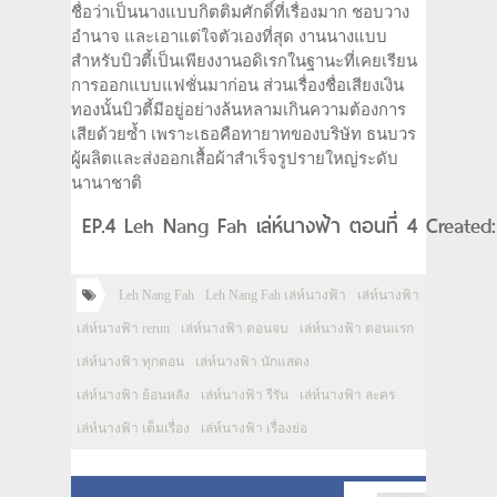
ชื่อว่าเป็นนางแบบกิตติมศักดิ์ที่เรื่องมาก ชอบวาง
อำนาจ และเอาแต่ใจตัวเองที่สุด งานนางแบบ
สำหรับบิวตี้เป็นเพียงงานอดิเรกในฐานะที่เคยเรียน
การออกแบบแฟชั่นมาก่อน ส่วนเรื่องชื่อเสียงเงิน
ทองนั้นบิวตี้มีอยู่อย่างล้นหลามเกินความต้องการ
เสียด้วยซ้ำ เพราะเธอคือทายาทของบริษัท ธนบวร
ผู้ผลิตและส่งออกเสื้อผ้าสำเร็จรูปรายใหญ่ระดับ
นานาชาติ
EP.4 Leh Nang Fah เล่ห์นางฟ้า ตอนที่ 4 Created
Leh Nang Fah
Leh Nang Fah เล่ห์นางฟ้า
เล่ห์นางฟ้า
เล่ห์นางฟ้า rerun
เล่ห์นางฟ้า ตอนจบ
เล่ห์นางฟ้า ตอนแรก
เล่ห์นางฟ้า ทุกตอน
เล่ห์นางฟ้า นักแสดง
เล่ห์นางฟ้า ย้อนหลัง
เล่ห์นางฟ้า รีรัน
เล่ห์นางฟ้า ละคร
เล่ห์นางฟ้า เต็มเรื่อง
เล่ห์นางฟ้า เรื่องย่อ