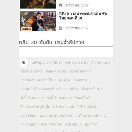
: 19 สิงหาคม 2025
EP.10 วาสนาของปลาเค็ม ซับ
ไทย ตอนที่ 10
: 19 สิงหาคม 2025
คลิป 20 อันดับ ประจำสัปดาห์
เพลิงบุญ
สามีตีตรา
สงครามนางฟ้า
วิมานเมขลา
ลิขิตแห่งจันทร์
ร้อยเล่ห์มารยา
มธุรสโลกันตร์
ปรปักษ์จำนน พากย์ไทย
ทะเลไฟ
กรงกรรม
เสือตัดสิงห์ลิงหลอกเจ้า
เจ้าสาวแก้ขัด
เจ้าสาวบ้านไร่
รักนี้เจ้านายจอง
รักนี้เจ้านายจอง
รักนะเป็ดโง่
พี่ว้ากคะรักหนูได้มั้ย
คลับฟรายเดย์
VIP รักซ่อนชู้
Club Friday
ออกแบบรักฉบับพิเศษ
วุ่นรักทายาทพันล้าน
พระพุทธเจ้ามหาศาสดาโลก
ทงอี จอมนางคู่บัลลังก์