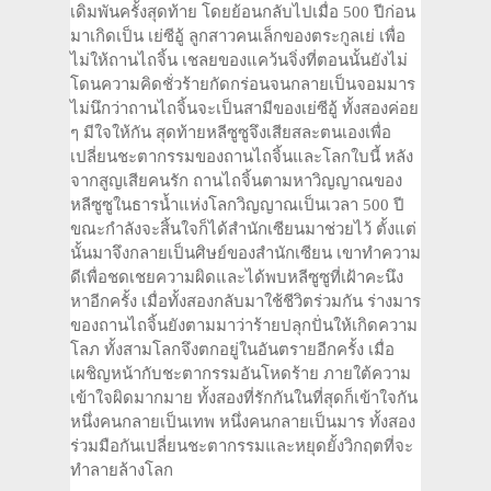
เดิมพันครั้งสุดท้าย โดยย้อนกลับไปเมื่อ 500 ปีก่อน
มาเกิดเป็น เย่ซีอู้ ลูกสาวคนเล็กของตระกูลเย่ เพื่อ
ไม่ให้ถานไถจิ้น เชลยของแคว้นจิ่งที่ตอนนั้นยังไม่
โดนความคิดชั่วร้ายกัดกร่อนจนกลายเป็นจอมมาร
ไม่นึกว่าถานไถจิ้นจะเป็นสามีของเย่ซีอู้ ทั้งสองค่อย
ๆ มีใจให้กัน สุดท้ายหลีซูซูจึงเสียสละตนเองเพื่อ
เปลี่ยนชะตากรรมของถานไถจิ้นและโลกใบนี้ หลัง
จากสูญเสียคนรัก ถานไถจิ้นตามหาวิญญาณของ
หลีซูซูในธารน้ำแห่งโลกวิญญาณเป็นเวลา 500 ปี
ขณะกำลังจะสิ้นใจก็ได้สำนักเซียนมาช่วยไว้ ตั้งแต่
นั้นมาจึงกลายเป็นศิษย์ของสำนักเซียน เขาทำความ
ดีเพื่อชดเชยความผิดและได้พบหลีซูซูที่เฝ้าคะนึง
หาอีกครั้ง เมื่อทั้งสองกลับมาใช้ชีวิตร่วมกัน ร่างมาร
ของถานไถจิ้นยังตามมาว่าร้ายปลุกปั่นให้เกิดความ
โลภ ทั้งสามโลกจึงตกอยู่ในอันตรายอีกครั้ง เมื่อ
เผชิญหน้ากับชะตากรรมอันโหดร้าย ภายใต้ความ
เข้าใจผิดมากมาย ทั้งสองที่รักกันในที่สุดก็เข้าใจกัน
หนึ่งคนกลายเป็นเทพ หนึ่งคนกลายเป็นมาร ทั้งสอง
ร่วมมือกันเปลี่ยนชะตากรรมและหยุดยั้งวิกฤตที่จะ
ทำลายล้างโลก