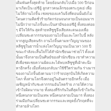
เดิมพันครั้งสุดท้าย โดยย้อนกลับไปเมื่อ 500 ปีก่อน
มาเกิดเป็น เย่ซีอู้ ลูกสาวคนเล็กของตระกูลเย่ เพื่อ
ไม่ให้ถานไถจิ้น เชลยของแคว้นจิ่งที่ตอนนั้นยังไม่
โดนความคิดชั่วร้ายกัดกร่อนจนกลายเป็นจอมมาร
ไม่นึกว่าถานไถจิ้นจะเป็นสามีของเย่ซีอู้ ทั้งสองค่อย
ๆ มีใจให้กัน สุดท้ายหลีซูซูจึงเสียสละตนเองเพื่อ
เปลี่ยนชะตากรรมของถานไถจิ้นและโลกใบนี้ หลัง
จากสูญเสียคนรัก ถานไถจิ้นตามหาวิญญาณของ
หลีซูซูในธารน้ำแห่งโลกวิญญาณเป็นเวลา 500 ปี
ขณะกำลังจะสิ้นใจก็ได้สำนักเซียนมาช่วยไว้ ตั้งแต่
นั้นมาจึงกลายเป็นศิษย์ของสำนักเซียน เขาทำความ
ดีเพื่อชดเชยความผิดและได้พบหลีซูซูที่เฝ้าคะนึง
หาอีกครั้ง เมื่อทั้งสองกลับมาใช้ชีวิตร่วมกัน ร่างมาร
ของถานไถจิ้นยังตามมาว่าร้ายปลุกปั่นให้เกิดความ
โลภ ทั้งสามโลกจึงตกอยู่ในอันตรายอีกครั้ง เมื่อ
เผชิญหน้ากับชะตากรรมอันโหดร้าย ภายใต้ความ
เข้าใจผิดมากมาย ทั้งสองที่รักกันในที่สุดก็เข้าใจกัน
หนึ่งคนกลายเป็นเทพ หนึ่งคนกลายเป็นมาร ทั้งสอง
ร่วมมือกันเปลี่ยนชะตากรรมและหยุดยั้งวิกฤตที่จะ
ทำลายล้างโลก