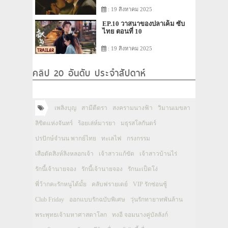
: 19 สิงหาคม 2025
EP.10 วาสนาของปลาเค็ม ซับ
ไทย ตอนที่ 10
: 19 สิงหาคม 2025
คลิป 20 อันดับ ประจำสัปดาห์
เพลิงบุญ
สามีตีตรา
สงครามนางฟ้า
วิมานเมขลา
ลิขิตแห่งจันทร์
ร้อยเล่ห์มารยา
มธุรสโลกันตร์
ปรปักษ์จำนน พากย์ไทย
ทะเลไฟ
กรงกรรม
เสือตัดสิงห์ลิงหลอกเจ้า
เจ้าสาวแก้ขัด
เจ้าสาวบ้านไร่
รักนี้เจ้านายจอง
รักนี้เจ้านายจอง
รักนะเป็ดโง่
พี่ว้ากคะรักหนูได้มั้ย
คลับฟรายเดย์
VIP รักซ่อนชู้
Club Friday
ออกแบบรักฉบับพิเศษ
วุ่นรักทายาทพันล้าน
พระพุทธเจ้ามหาศาสดาโลก
ทงอี จอมนางคู่บัลลังก์