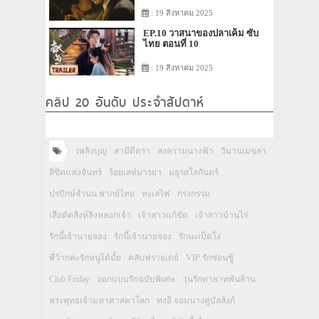
: 19 สิงหาคม 2025
EP.10 วาสนาของปลาเค็ม ซับ
ไทย ตอนที่ 10
: 19 สิงหาคม 2025
คลิป 20 อันดับ ประจำสัปดาห์
เพลิงบุญ
สามีตีตรา
สงครามนางฟ้า
วิมานเมขลา
ลิขิตแห่งจันทร์
ร้อยเล่ห์มารยา
มธุรสโลกันตร์
ปรปักษ์จำนน พากย์ไทย
ทะเลไฟ
กรงกรรม
เสือตัดสิงห์ลิงหลอกเจ้า
เจ้าสาวแก้ขัด
เจ้าสาวบ้านไร่
รักนี้เจ้านายจอง
รักนี้เจ้านายจอง
รักนะเป็ดโง่
พี่ว้ากคะรักหนูได้มั้ย
คลับฟรายเดย์
VIP รักซ่อนชู้
Club Friday
ออกแบบรักฉบับพิเศษ
วุ่นรักทายาทพันล้าน
พระพุทธเจ้ามหาศาสดาโลก
ทงอี จอมนางคู่บัลลังก์