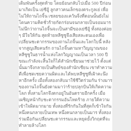
เดิมพันครั้งสุดท้าย โดยย้อนกลับไปเมื่อ 500 ปีก่อน
มาเกิดเป็น เย่ซีอู้ ลูกสาวคนเล็กของตระกูลเย่ เพื่อ
ไม่ให้ถานไถจิ้น เชลยของแคว้นจิ่งที่ตอนนั้นยังไม่
โดนความคิดชั่วร้ายกัดกร่อนจนกลายเป็นจอมมาร
ไม่นึกว่าถานไถจิ้นจะเป็นสามีของเย่ซีอู้ ทั้งสองค่อย
ๆ มีใจให้กัน สุดท้ายหลีซูซูจึงเสียสละตนเองเพื่อ
เปลี่ยนชะตากรรมของถานไถจิ้นและโลกใบนี้ หลัง
จากสูญเสียคนรัก ถานไถจิ้นตามหาวิญญาณของ
หลีซูซูในธารน้ำแห่งโลกวิญญาณเป็นเวลา 500 ปี
ขณะกำลังจะสิ้นใจก็ได้สำนักเซียนมาช่วยไว้ ตั้งแต่
นั้นมาจึงกลายเป็นศิษย์ของสำนักเซียน เขาทำความ
ดีเพื่อชดเชยความผิดและได้พบหลีซูซูที่เฝ้าคะนึง
หาอีกครั้ง เมื่อทั้งสองกลับมาใช้ชีวิตร่วมกัน ร่างมาร
ของถานไถจิ้นยังตามมาว่าร้ายปลุกปั่นให้เกิดความ
โลภ ทั้งสามโลกจึงตกอยู่ในอันตรายอีกครั้ง เมื่อ
เผชิญหน้ากับชะตากรรมอันโหดร้าย ภายใต้ความ
เข้าใจผิดมากมาย ทั้งสองที่รักกันในที่สุดก็เข้าใจกัน
หนึ่งคนกลายเป็นเทพ หนึ่งคนกลายเป็นมาร ทั้งสอง
ร่วมมือกันเปลี่ยนชะตากรรมและหยุดยั้งวิกฤตที่จะ
ทำลายล้างโลก