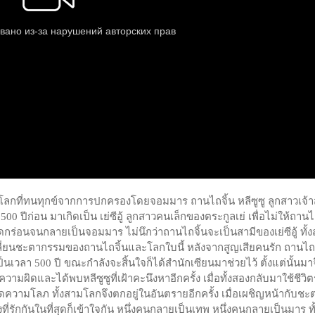
อช่วยโลกที่ทนทุกข์จากการปกครองโดยจอมมาร ถานไถจิ้น หลีซูซู ลูกสาวเจ้
500 ปีก่อน มาเกิดเป็น เย่ซีอู้ ลูกสาวคนเล็กของตระกูลเย่ เพื่อไม่ให้ถานไ
ัดกร่อนจนกลายเป็นจอมมาร ไม่นึกว่าถานไถจิ้นจะเป็นสามีของเย่ซีอู้ ทั้
อเปลี่ยนชะตากรรมของถานไถจิ้นและโลกใบนี้ หลังจากสูญเสียคนรัก ถานไถจ
า 500 ปี ขณะกำลังจะสิ้นใจก็ได้สำนักเซียนมาช่วยไว้ ตั้งแต่นั้นมาจ
ผิดและได้พบหลีซูซูที่เฝ้าคะนึงหาอีกครั้ง เมื่อทั้งสองกลับมาใช้ชีวิต
ิดความโลภ ทั้งสามโลกจึงตกอยู่ในอันตรายอีกครั้ง เมื่อเผชิญหน้ากับชะ
รักกันในที่สุดก็เข้าใจกัน หนึ่งคนกลายเป็นเทพ หนึ่งคนกลายเป็นมาร ทั