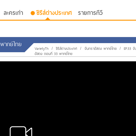
ละครเก่า
ซีรีส์ต่างประเทศ
รายการทีวี
3 พากย์ไทย
VarietyTh
/
ซีรีส์ต่างประเทศ
/
จันทราอัสดง พากย์ไทย
/
EP.33 จ
อัสดง ตอนที่ 33 พากย์ไทย
oor ซับไทย