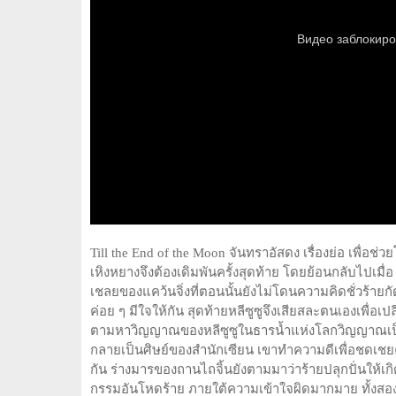
Till the End of the Moon จันทราอัสดง เรื่องย่อ เพื่
เหิงหยางจึงต้องเดิมพันครั้งสุดท้าย โดยย้อนกลับไปเมื่อ 
เชลยของแคว้นจิ่งที่ตอนนั้นยังไม่โดนความคิดชั่วร้ายก
ค่อย ๆ มีใจให้กัน สุดท้ายหลีซูซูจึงเสียสละตนเองเพื่
ตามหาวิญญาณของหลีซูซูในธารน้ำแห่งโลกวิญญาณเป็นเวล
กลายเป็นศิษย์ของสำนักเซียน เขาทำความดีเพื่อชดเชยความ
กัน ร่างมารของถานไถจิ้นยังตามมาว่าร้ายปลุกปั่นให้เก
กรรมอันโหดร้าย ภายใต้ความเข้าใจผิดมากมาย ทั้งสองที่