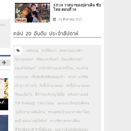
EP.10 วาสนาของปลาเค็ม ซับ
ไทย ตอนที่ 10
: 19 สิงหาคม 2025
นจบ
คลิป 20 อันดับ ประจำสัปดาห์
เพลิงบุญ
สามีตีตรา
สงครามนางฟ้า
วิมานเมขลา
ลิขิตแห่งจันทร์
ร้อยเล่ห์มารยา
มธุรสโลกันตร์
ปรปักษ์จำนน พากย์ไทย
ทะเลไฟ
กรงกรรม
เสือตัดสิงห์ลิงหลอกเจ้า
เจ้าสาวแก้ขัด
เจ้าสาวบ้านไร่
รักนี้เจ้านายจอง
รักนี้เจ้านายจอง
รักนะเป็ดโง่
พี่ว้ากคะรักหนูได้มั้ย
คลับฟรายเดย์
ที่
VIP รักซ่อนชู้
Club Friday
ออกแบบรักฉบับพิเศษ
วุ่นรักทายาทพันล้าน
พระพุทธเจ้ามหาศาสดาโลก
ทงอี จอมนางคู่บัลลังก์
ดาบพิฆาตกลางหิมะ
ชีวิตเพื่อชาติ รักนี้เพื่อเธอ
จอมราชันบัลลังก์อมตะ