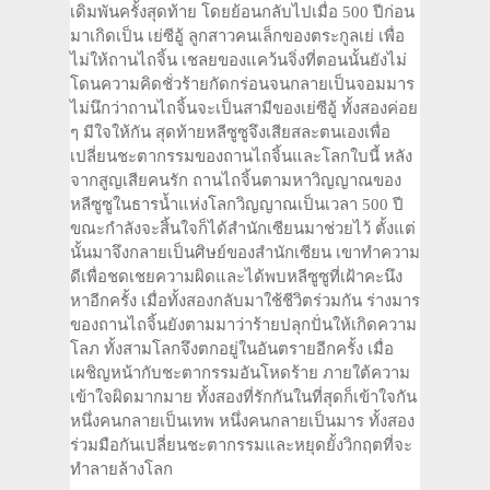
เดิมพันครั้งสุดท้าย โดยย้อนกลับไปเมื่อ 500 ปีก่อน
มาเกิดเป็น เย่ซีอู้ ลูกสาวคนเล็กของตระกูลเย่ เพื่อ
ไม่ให้ถานไถจิ้น เชลยของแคว้นจิ่งที่ตอนนั้นยังไม่
โดนความคิดชั่วร้ายกัดกร่อนจนกลายเป็นจอมมาร
ไม่นึกว่าถานไถจิ้นจะเป็นสามีของเย่ซีอู้ ทั้งสองค่อย
ๆ มีใจให้กัน สุดท้ายหลีซูซูจึงเสียสละตนเองเพื่อ
เปลี่ยนชะตากรรมของถานไถจิ้นและโลกใบนี้ หลัง
จากสูญเสียคนรัก ถานไถจิ้นตามหาวิญญาณของ
หลีซูซูในธารน้ำแห่งโลกวิญญาณเป็นเวลา 500 ปี
ขณะกำลังจะสิ้นใจก็ได้สำนักเซียนมาช่วยไว้ ตั้งแต่
นั้นมาจึงกลายเป็นศิษย์ของสำนักเซียน เขาทำความ
ดีเพื่อชดเชยความผิดและได้พบหลีซูซูที่เฝ้าคะนึง
หาอีกครั้ง เมื่อทั้งสองกลับมาใช้ชีวิตร่วมกัน ร่างมาร
ของถานไถจิ้นยังตามมาว่าร้ายปลุกปั่นให้เกิดความ
โลภ ทั้งสามโลกจึงตกอยู่ในอันตรายอีกครั้ง เมื่อ
เผชิญหน้ากับชะตากรรมอันโหดร้าย ภายใต้ความ
เข้าใจผิดมากมาย ทั้งสองที่รักกันในที่สุดก็เข้าใจกัน
หนึ่งคนกลายเป็นเทพ หนึ่งคนกลายเป็นมาร ทั้งสอง
ร่วมมือกันเปลี่ยนชะตากรรมและหยุดยั้งวิกฤตที่จะ
ทำลายล้างโลก