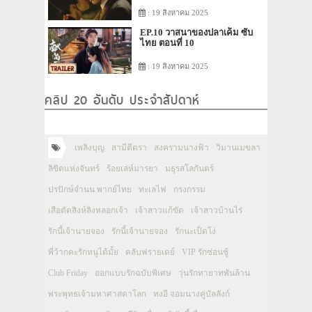
: 19 สิงหาคม 2025
EP.10 วาสนาของปลาเค็ม ซับ
ไทย ตอนที่ 10
: 19 สิงหาคม 2025
คลิป 20 อันดับ ประจำสัปดาห์
เพลิงบุญ
สามีตีตรา
สงครามนางฟ้า
วิมานเมขลา
ลิขิตแห่งจันทร์
ร้อยเล่ห์มารยา
มธุรสโลกันตร์
ปรปักษ์จำนน พากย์ไทย
ทะเลไฟ
กรงกรรม
เสือตัดสิงห์ลิงหลอกเจ้า
เจ้าสาวแก้ขัด
เจ้าสาวบ้านไร่
รักนี้เจ้านายจอง
รักนี้เจ้านายจอง
รักนะเป็ดโง่
พี่ว้ากคะรักหนูได้มั้ย
คลับฟรายเดย์
VIP รักซ่อนชู้
Club Friday
ออกแบบรักฉบับพิเศษ
วุ่นรักทายาทพันล้าน
พระพุทธเจ้ามหาศาสดาโลก
ทงอี จอมนางคู่บัลลังก์