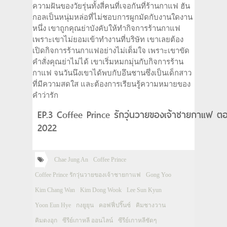
ความฝันของวัยรุ่นทั้งสี่คนที่เจอกันที่ร้านกาแฟ ฮัน
กอลเป็นหนุ่มหล่อที่ไม่ชอบการผูกมัดกับงานใดงาน
หนึ่ง เขาถูกคุณย่าบังคับให้ทำกิจการร้านกาแฟ
เพราะเขาไม่ยอมเข้าทำงานที่บริษัท เขาเลยต้อง
เปิดกิจการร้านกาแฟอย่างไม่เต็มใจ เพราะเขาขัด
คำสั่งคุณย่าไม่ได้ เขาเริ่มหมกมุ่นกับกิจการร้าน
กาแฟ จนวันนึงเขาได้พบกับอึนชานซึ่งเป็นเด็กสาว
ที่มีความสดใส และต้องการเรียนรู้ความหมายของ
คำว่ารัก
EP.3 Coffee Prince รักวุ่นวายของเจ้าชายกาแฟ ตอ
2022
Chae Jung An
Coffee Prince
Coffee Prince รักวุ่นวายของเจ้าชายกาแฟ
Gong Yoo
Kim Chang Wan
Kim Dong Wook
Lee Sun Kyun
Yoon Eun Hye
กงยูยุน
คอฟฟี่ปริ๊นซ์
คิมชางวาน
คิมดงอุก
ซีรีย์เกาหลี ออนไลน์
ซีรีย์เกาหลีชัดๆ