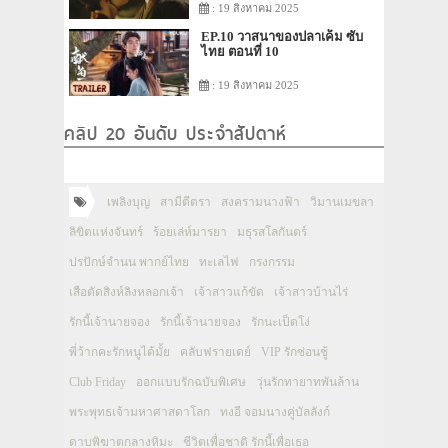
: 19 สิงหาคม 2025
EP.10 วาสนาของปลาเค็ม ซับ
ไทย ตอนที่ 10
: 19 สิงหาคม 2025
คลิป 20 อันดับ ประจำสัปดาห์
เพลิงบุญ
สามีตีตรา
สงครามนางฟ้า
วิมานเมขลา
ลิขิตแห่งจันทร์
ร้อยเล่ห์มารยา
มธุรสโลกันตร์
ปรปักษ์จำนน พากย์ไทย
ทะเลไฟ
กรงกรรม
เสือตัดสิงห์ลิงหลอกเจ้า
เจ้าสาวแก้ขัด
เจ้าสาวบ้านไร่
รักนี้เจ้านายจอง
รักนี้เจ้านายจอง
รักนะเป็ดโง่
พี่ว้ากคะรักหนูได้มั้ย
คลับฟรายเดย์
VIP รักซ่อนชู้
Club Friday
ออกแบบรักฉบับพิเศษ
วุ่นรักทายาทพันล้าน
พระพุทธเจ้ามหาศาสดาโลก
ทงอี จอมนางคู่บัลลังก์
ดาบพิฆาตกลางหิมะ
ชีวิตเพื่อชาติ รักนี้เพื่อเธอ