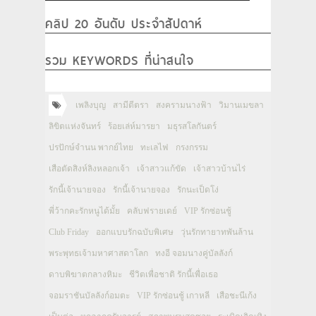
คลิป 20 อันดับ ประจำสัปดาห์
รวม KEYWORDS ที่น่าสนใจ
เพลิงบุญ
สามีตีตรา
สงครามนางฟ้า
วิมานเมขลา
ลิขิตแห่งจันทร์
ร้อยเล่ห์มารยา
มธุรสโลกันตร์
ปรปักษ์จำนน พากย์ไทย
ทะเลไฟ
กรงกรรม
เสือตัดสิงห์ลิงหลอกเจ้า
เจ้าสาวแก้ขัด
เจ้าสาวบ้านไร่
รักนี้เจ้านายจอง
รักนี้เจ้านายจอง
รักนะเป็ดโง่
พี่ว้ากคะรักหนูได้มั้ย
คลับฟรายเดย์
VIP รักซ่อนชู้
Club Friday
ออกแบบรักฉบับพิเศษ
วุ่นรักทายาทพันล้าน
พระพุทธเจ้ามหาศาสดาโลก
ทงอี จอมนางคู่บัลลังก์
ดาบพิฆาตกลางหิมะ
ชีวิตเพื่อชาติ รักนี้เพื่อเธอ
จอมราชันบัลลังก์อมตะ
VIP รักซ่อนชู้ เกาหลี
เสือชะนีเก้ง