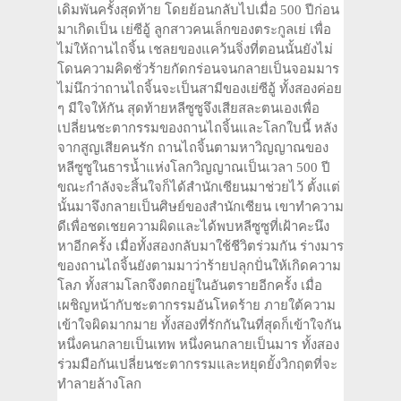
เดิมพันครั้งสุดท้าย โดยย้อนกลับไปเมื่อ 500 ปีก่อน
มาเกิดเป็น เย่ซีอู้ ลูกสาวคนเล็กของตระกูลเย่ เพื่อ
ไม่ให้ถานไถจิ้น เชลยของแคว้นจิ่งที่ตอนนั้นยังไม่
โดนความคิดชั่วร้ายกัดกร่อนจนกลายเป็นจอมมาร
ไม่นึกว่าถานไถจิ้นจะเป็นสามีของเย่ซีอู้ ทั้งสองค่อย
ๆ มีใจให้กัน สุดท้ายหลีซูซูจึงเสียสละตนเองเพื่อ
เปลี่ยนชะตากรรมของถานไถจิ้นและโลกใบนี้ หลัง
จากสูญเสียคนรัก ถานไถจิ้นตามหาวิญญาณของ
หลีซูซูในธารน้ำแห่งโลกวิญญาณเป็นเวลา 500 ปี
ขณะกำลังจะสิ้นใจก็ได้สำนักเซียนมาช่วยไว้ ตั้งแต่
นั้นมาจึงกลายเป็นศิษย์ของสำนักเซียน เขาทำความ
ดีเพื่อชดเชยความผิดและได้พบหลีซูซูที่เฝ้าคะนึง
หาอีกครั้ง เมื่อทั้งสองกลับมาใช้ชีวิตร่วมกัน ร่างมาร
ของถานไถจิ้นยังตามมาว่าร้ายปลุกปั่นให้เกิดความ
โลภ ทั้งสามโลกจึงตกอยู่ในอันตรายอีกครั้ง เมื่อ
เผชิญหน้ากับชะตากรรมอันโหดร้าย ภายใต้ความ
เข้าใจผิดมากมาย ทั้งสองที่รักกันในที่สุดก็เข้าใจกัน
หนึ่งคนกลายเป็นเทพ หนึ่งคนกลายเป็นมาร ทั้งสอง
ร่วมมือกันเปลี่ยนชะตากรรมและหยุดยั้งวิกฤตที่จะ
ทำลายล้างโลก