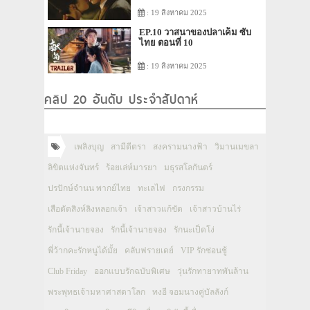
: 19 สิงหาคม 2025
EP.10 วาสนาของปลาเค็ม ซับ
ไทย ตอนที่ 10
: 19 สิงหาคม 2025
คลิป 20 อันดับ ประจำสัปดาห์
เพลิงบุญ
สามีตีตรา
สงครามนางฟ้า
วิมานเมขลา
ลิขิตแห่งจันทร์
ร้อยเล่ห์มารยา
มธุรสโลกันตร์
ปรปักษ์จำนน พากย์ไทย
ทะเลไฟ
กรงกรรม
เสือตัดสิงห์ลิงหลอกเจ้า
เจ้าสาวแก้ขัด
เจ้าสาวบ้านไร่
รักนี้เจ้านายจอง
รักนี้เจ้านายจอง
รักนะเป็ดโง่
พี่ว้ากคะรักหนูได้มั้ย
คลับฟรายเดย์
VIP รักซ่อนชู้
Club Friday
ออกแบบรักฉบับพิเศษ
วุ่นรักทายาทพันล้าน
พระพุทธเจ้ามหาศาสดาโลก
ทงอี จอมนางคู่บัลลังก์