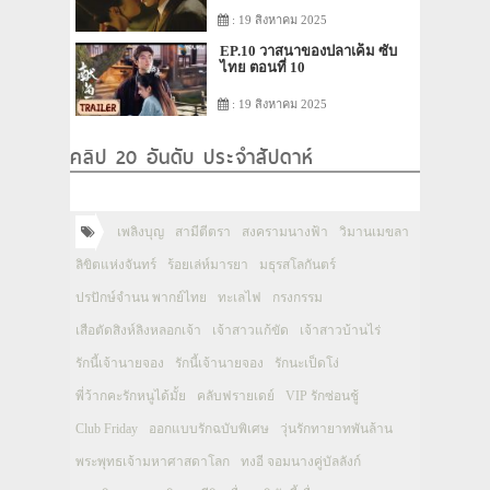
: 19 สิงหาคม 2025
EP.10 วาสนาของปลาเค็ม ซับ
ไทย ตอนที่ 10
: 19 สิงหาคม 2025
คลิป 20 อันดับ ประจำสัปดาห์
เพลิงบุญ
สามีตีตรา
สงครามนางฟ้า
วิมานเมขลา
ลิขิตแห่งจันทร์
ร้อยเล่ห์มารยา
มธุรสโลกันตร์
ปรปักษ์จำนน พากย์ไทย
ทะเลไฟ
กรงกรรม
เสือตัดสิงห์ลิงหลอกเจ้า
เจ้าสาวแก้ขัด
เจ้าสาวบ้านไร่
รักนี้เจ้านายจอง
รักนี้เจ้านายจอง
รักนะเป็ดโง่
พี่ว้ากคะรักหนูได้มั้ย
คลับฟรายเดย์
VIP รักซ่อนชู้
Club Friday
ออกแบบรักฉบับพิเศษ
วุ่นรักทายาทพันล้าน
พระพุทธเจ้ามหาศาสดาโลก
ทงอี จอมนางคู่บัลลังก์