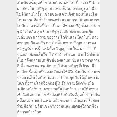
เดิมพันครั้งสุดท้าย โดยย้อนกลับไปเมื่อ 500 ปีก่อน
มาเกิดเป็น เย่ซีอู้ ลูกสาวคนเล็กของตระกูลเย่ เพื่อ
ไม่ให้ถานไถจิ้น เชลยของแคว้นจิ่งที่ตอนนั้นยังไม่
โดนความคิดชั่วร้ายกัดกร่อนจนกลายเป็นจอมมาร
ไม่นึกว่าถานไถจิ้นจะเป็นสามีของเย่ซีอู้ ทั้งสองค่อย
ๆ มีใจให้กัน สุดท้ายหลีซูซูจึงเสียสละตนเองเพื่อ
เปลี่ยนชะตากรรมของถานไถจิ้นและโลกใบนี้ หลัง
จากสูญเสียคนรัก ถานไถจิ้นตามหาวิญญาณของ
หลีซูซูในธารน้ำแห่งโลกวิญญาณเป็นเวลา 500 ปี
ขณะกำลังจะสิ้นใจก็ได้สำนักเซียนมาช่วยไว้ ตั้งแต่
นั้นมาจึงกลายเป็นศิษย์ของสำนักเซียน เขาทำความ
ดีเพื่อชดเชยความผิดและได้พบหลีซูซูที่เฝ้าคะนึง
หาอีกครั้ง เมื่อทั้งสองกลับมาใช้ชีวิตร่วมกัน ร่างมาร
ของถานไถจิ้นยังตามมาว่าร้ายปลุกปั่นให้เกิดความ
โลภ ทั้งสามโลกจึงตกอยู่ในอันตรายอีกครั้ง เมื่อ
เผชิญหน้ากับชะตากรรมอันโหดร้าย ภายใต้ความ
เข้าใจผิดมากมาย ทั้งสองที่รักกันในที่สุดก็เข้าใจกัน
หนึ่งคนกลายเป็นเทพ หนึ่งคนกลายเป็นมาร ทั้งสอง
ร่วมมือกันเปลี่ยนชะตากรรมและหยุดยั้งวิกฤตที่จะ
ทำลายล้างโลก