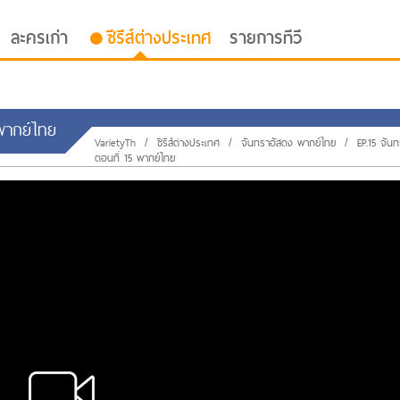
ละครเก่า
ซีรีส์ต่างประเทศ
รายการทีวี
 พากย์ไทย
VarietyTh
/
ซีรีส์ต่างประเทศ
/
จันทราอัสดง พากย์ไทย
/
EP.15 จัน
ตอนที่ 15 พากย์ไทย
oor ซับไทย