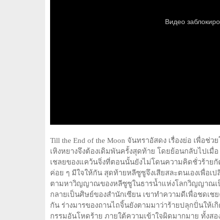
Till the End of the Moon จันทราอัสดง เรื่องย่อ เพื่
เหิงหยางจึงต้องเดิมพันครั้งสุดท้าย โดยย้อนกลับไปเมื่อ 
เชลยของแคว้นจิ่งที่ตอนนั้นยังไม่โดนความคิดชั่วร้ายก
ค่อย ๆ มีใจให้กัน สุดท้ายหลีซูซูจึงเสียสละตนเองเพื่
ตามหาวิญญาณของหลีซูซูในธารน้ำแห่งโลกวิญญาณเป็นเวล
กลายเป็นศิษย์ของสำนักเซียน เขาทำความดีเพื่อชดเชยความ
กัน ร่างมารของถานไถจิ้นยังตามมาว่าร้ายปลุกปั่นให้เก
กรรมอันโหดร้าย ภายใต้ความเข้าใจผิดมากมาย ทั้งสองที่