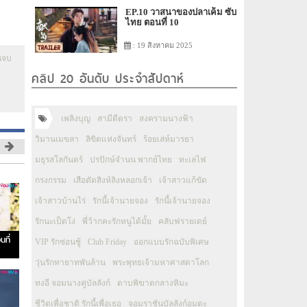
EP.10 วาสนาของปลาเค็ม ซับ
ไทย ตอนที่ 10
: 19 สิงหาคม 2025
นจบ
คลิป 20 อันดับ ประจำสัปดาห์
เพลิงบุญ
สามีตีตรา
สงครามนางฟ้า
วิมานเมขลา
ลิขิตแห่งจันทร์
ร้อยเล่ห์มารยา
มธุรสโลกันตร์
ปรปักษ์จำนน พากย์ไทย
ทะเลไฟ
กรงกรรม
เสือตัดสิงห์ลิงหลอกเจ้า
เจ้าสาวแก้ขัด
เจ้าสาวบ้านไร่
รักนี้เจ้านายจอง
รักนี้เจ้านายจอง
รักนะเป็ดโง่
พี่ว้ากคะรักหนูได้มั้ย
คลับฟรายเดย์
ที่
VIP รักซ่อนชู้
Club Friday
ออกแบบรักฉบับพิเศษ
วุ่นรักทายาทพันล้าน
พระพุทธเจ้ามหาศาสดาโลก
ทงอี จอมนางคู่บัลลังก์
ดาบพิฆาตกลางหิมะ
ชีวิตเพื่อชาติ รักนี้เพื่อเธอ
จอมราชันบัลลังก์อมตะ