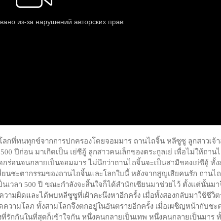
อช่วยโลกที่ทนทุกข์จากการปกครองโดยจอมมาร ถานไถจิ้น หลีซูซู ลูกสาวเจ้
500 ปีก่อน มาเกิดเป็น เย่ซีอู้ ลูกสาวคนเล็กของตระกูลเย่ เพื่อไม่ให้ถานไ
ัดกร่อนจนกลายเป็นจอมมาร ไม่นึกว่าถานไถจิ้นจะเป็นสามีของเย่ซีอู้ ทั้
อเปลี่ยนชะตากรรมของถานไถจิ้นและโลกใบนี้ หลังจากสูญเสียคนรัก ถานไถจ
า 500 ปี ขณะกำลังจะสิ้นใจก็ได้สำนักเซียนมาช่วยไว้ ตั้งแต่นั้นมาจ
ผิดและได้พบหลีซูซูที่เฝ้าคะนึงหาอีกครั้ง เมื่อทั้งสองกลับมาใช้ชีวิต
ิดความโลภ ทั้งสามโลกจึงตกอยู่ในอันตรายอีกครั้ง เมื่อเผชิญหน้ากับชะ
รักกันในที่สุดก็เข้าใจกัน หนึ่งคนกลายเป็นเทพ หนึ่งคนกลายเป็นมาร ทั