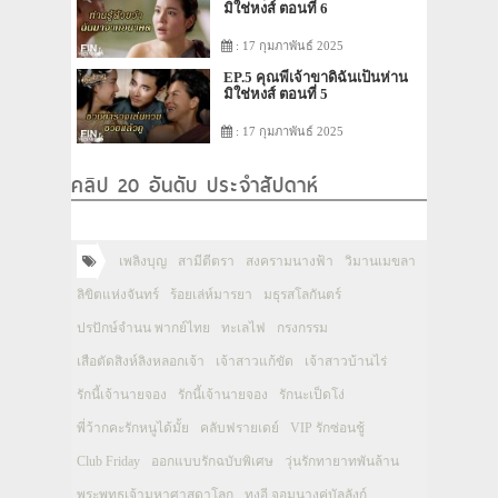
มิใช่หงส์ ตอนที่ 6
: 17 กุมภาพันธ์ 2025
EP.5 คุณพี่เจ้าขาดิฉันเป็นห่าน
มิใช่หงส์ ตอนที่ 5
: 17 กุมภาพันธ์ 2025
คลิป 20 อันดับ ประจำสัปดาห์
เพลิงบุญ
สามีตีตรา
สงครามนางฟ้า
วิมานเมขลา
ลิขิตแห่งจันทร์
ร้อยเล่ห์มารยา
มธุรสโลกันตร์
ปรปักษ์จำนน พากย์ไทย
ทะเลไฟ
กรงกรรม
เสือตัดสิงห์ลิงหลอกเจ้า
เจ้าสาวแก้ขัด
เจ้าสาวบ้านไร่
รักนี้เจ้านายจอง
รักนี้เจ้านายจอง
รักนะเป็ดโง่
พี่ว้ากคะรักหนูได้มั้ย
คลับฟรายเดย์
VIP รักซ่อนชู้
Club Friday
ออกแบบรักฉบับพิเศษ
วุ่นรักทายาทพันล้าน
พระพุทธเจ้ามหาศาสดาโลก
ทงอี จอมนางคู่บัลลังก์