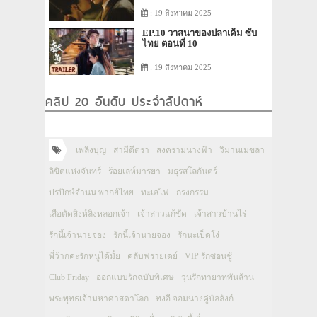
: 19 สิงหาคม 2025
EP.10 วาสนาของปลาเค็ม ซับ
ไทย ตอนที่ 10
: 19 สิงหาคม 2025
คลิป 20 อันดับ ประจำสัปดาห์
เพลิงบุญ
สามีตีตรา
สงครามนางฟ้า
วิมานเมขลา
ลิขิตแห่งจันทร์
ร้อยเล่ห์มารยา
มธุรสโลกันตร์
ปรปักษ์จำนน พากย์ไทย
ทะเลไฟ
กรงกรรม
เสือตัดสิงห์ลิงหลอกเจ้า
เจ้าสาวแก้ขัด
เจ้าสาวบ้านไร่
รักนี้เจ้านายจอง
รักนี้เจ้านายจอง
รักนะเป็ดโง่
พี่ว้ากคะรักหนูได้มั้ย
คลับฟรายเดย์
VIP รักซ่อนชู้
Club Friday
ออกแบบรักฉบับพิเศษ
วุ่นรักทายาทพันล้าน
พระพุทธเจ้ามหาศาสดาโลก
ทงอี จอมนางคู่บัลลังก์