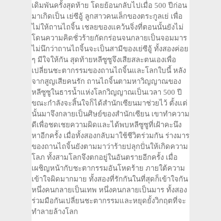
เดิมพันครั้งสุดท้าย โดยย้อนกลับไปเมื่อ 500 ปีก่อน
มาเกิดเป็น เย่ซีอู้ ลูกสาวคนเล็กของตระกูลเย่ เพื่อ
ไม่ให้ถานไถจิ้น เชลยของแคว้นจิ่งที่ตอนนั้นยังไม่
โดนความคิดชั่วร้ายกัดกร่อนจนกลายเป็นจอมมาร
ไม่นึกว่าถานไถจิ้นจะเป็นสามีของเย่ซีอู้ ทั้งสองค่อย
ๆ มีใจให้กัน สุดท้ายหลีซูซูจึงเสียสละตนเองเพื่อ
เปลี่ยนชะตากรรมของถานไถจิ้นและโลกใบนี้ หลัง
จากสูญเสียคนรัก ถานไถจิ้นตามหาวิญญาณของ
หลีซูซูในธารน้ำแห่งโลกวิญญาณเป็นเวลา 500 ปี
ขณะกำลังจะสิ้นใจก็ได้สำนักเซียนมาช่วยไว้ ตั้งแต่
นั้นมาจึงกลายเป็นศิษย์ของสำนักเซียน เขาทำความ
ดีเพื่อชดเชยความผิดและได้พบหลีซูซูที่เฝ้าคะนึง
หาอีกครั้ง เมื่อทั้งสองกลับมาใช้ชีวิตร่วมกัน ร่างมาร
ของถานไถจิ้นยังตามมาว่าร้ายปลุกปั่นให้เกิดความ
โลภ ทั้งสามโลกจึงตกอยู่ในอันตรายอีกครั้ง เมื่อ
เผชิญหน้ากับชะตากรรมอันโหดร้าย ภายใต้ความ
เข้าใจผิดมากมาย ทั้งสองที่รักกันในที่สุดก็เข้าใจกัน
หนึ่งคนกลายเป็นเทพ หนึ่งคนกลายเป็นมาร ทั้งสอง
ร่วมมือกันเปลี่ยนชะตากรรมและหยุดยั้งวิกฤตที่จะ
ทำลายล้างโลก