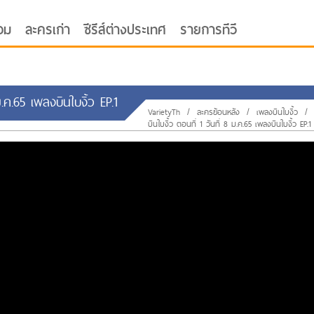
อม
ละครเก่า
ซีรีส์ต่างประเทศ
รายการทีวี
.ค.65 เพลงบินใบงิ้ว EP.1
VarietyTh
/
ละครย้อนหลัง
/
เพลงบินใบงิ้ว
/
บินใบงิ้ว ตอนที่ 1 วันที่ 8 ม.ค.65 เพลงบินใบงิ้ว EP.1
oor ซับไทย