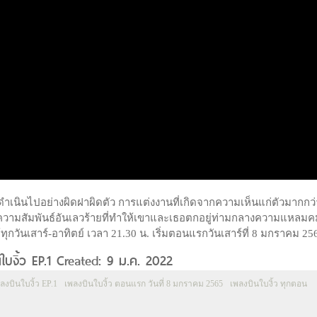
ิตคู่ดำเนินไปอย่างผิดฝาผิดตัว การแต่งงานที่เกิดจากความเห็นแก่ตัวมากกว่
วความสัมพันธ์อันเลวร้ายที่ทำให้เขาและเธอตกอยู่ท่ามกลางความแหลมค
วันเสาร์-อาทิตย์ เวลา 21.30 น. เริ่มตอนแรกวันเสาร์ที่ 8 มกราคม 25
นใบงิ้ว EP.1 Created: 9 ม.ค. 2022
พลงบินใบงิ้ว EP.1
เพลงบินใบงิ้ว ตอนแรก วันที่ 8 มกราคม 2565
เพลงบินใบงิ้ว ทุกตอน