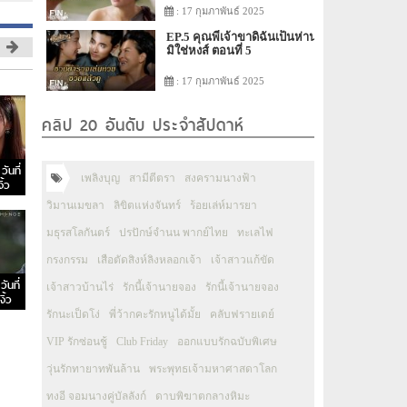
: 17 กุมภาพันธ์ 2025
EP.5 คุณพี่เจ้าขาดิฉันเป็นห่าน
มิใช่หงส์ ตอนที่ 5
: 17 กุมภาพันธ์ 2025
คลิป 20 อันดับ ประจำสัปดาห์
ันที่
เพลิงบุญ
สามีตีตรา
สงครามนางฟ้า
ิ้ว
วิมานเมขลา
ลิขิตแห่งจันทร์
ร้อยเล่ห์มารยา
มธุรสโลกันตร์
ปรปักษ์จำนน พากย์ไทย
ทะเลไฟ
กรงกรรม
เสือตัดสิงห์ลิงหลอกเจ้า
เจ้าสาวแก้ขัด
ันที่
เจ้าสาวบ้านไร่
รักนี้เจ้านายจอง
รักนี้เจ้านายจอง
ิ้ว
รักนะเป็ดโง่
พี่ว้ากคะรักหนูได้มั้ย
คลับฟรายเดย์
VIP รักซ่อนชู้
Club Friday
ออกแบบรักฉบับพิเศษ
วุ่นรักทายาทพันล้าน
พระพุทธเจ้ามหาศาสดาโลก
ทงอี จอมนางคู่บัลลังก์
ดาบพิฆาตกลางหิมะ