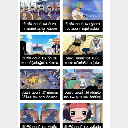
วันพีช ตอนที่ 141 ค้นหา
วันพีช ตอนที่ 140 รูไดอา
ทางกลับบ้านเกิด! หนีออก
จับไร้เวลา! กลุ่มโจรสลัด
จากสุสานเรือซึ่งไร้กาล
ฟักทอง!
เวลา!
วันพีช ตอนที่ 139 ตำนาน
วันพีช ตอนที่ 138 สมบัติ
หมอกสีรุ้งกับผู้เฒ่าแห่งเกาะ
ของเกาะที่แท้จริง! กลุ่มโจร
ลูลูก้า!
สลัดเซนี่ออกเดินทาง!
วันพีช ตอนที่ 137 เก็บดอก
วันพีช ตอนที่ 136 เซนี่แห่ง
ได้ไหมเนี่ย? ความต้องการ
เกาะแพะภูเขา และเรือที่มีอยู่
ของเซนี่นักปล่อยเงินกู้!
บนยอดเขา!
วันพีช ตอนที่ 135 ข่าวลือ
วันพีช ตอนที่ 134 จะยิงมัน