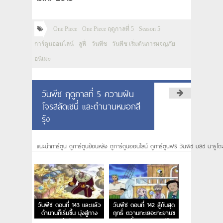
One Piece
One Piece ฤดูกาลที่ 5
Season 5
การ์ตูนออนไลน์
ลูฟี่
วันพีช
วันพีช เริ่มต้นการผจญภัย
อนิเมะ
วันพีช ฤดูกาลที่ 5 ความฝัน
โจรสลัดเซนี่ และตำนานหมอกสี
รุ้ง
แนะนำการ์ตูน ดูการ์ตูนย้อนหลัง ดูการ์ตูนออนไลน์ ดูการ์ตูนฟรี วันพีซ บลีซ นารูโต
วันพีช ตอนที่ 143 และแล้ว
วันพีช ตอนที่ 142 สู้กันสุด
ตำนานก็เริ่มขึ้น มุ่งสู่ทาง
ฤทธิ์ ตวามทะเยอะทะยานข
สายรุ้งกันเถอะ
องเวดตั้นและหอคอยสีรุ้ง