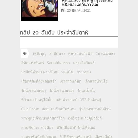
คุนิ EP.960 ตอน ซามูไรอันดับ
หนึ่งของแคว้นวาโนะ
: 23 มีนาคม 2021
คลิป 20 อันดับ ประจำสัปดาห์
เพลิงบุญ
สามีตีตรา
สงครามนางฟ้า
วิมานเมขลา
ลิขิตแห่งจันทร์
ร้อยเล่ห์มารยา
มธุรสโลกันตร์
ปรปักษ์จำนน พากย์ไทย
ทะเลไฟ
กรงกรรม
เสือตัดสิงห์ลิงหลอกเจ้า
เจ้าสาวแก้ขัด
เจ้าสาวบ้านไร่
รักนี้เจ้านายจอง
รักนี้เจ้านายจอง
รักนะเป็ดโง่
พี่ว้ากคะรักหนูได้มั้ย
คลับฟรายเดย์
VIP รักซ่อนชู้
Club Friday
ออกแบบรักฉบับพิเศษ
วุ่นรักทายาทพันล้าน
พระพุทธเจ้ามหาศาสดาโลก
ทงอี จอมนางคู่บัลลังก์
ดาบพิฆาตกลางหิมะ
ชีวิตเพื่อชาติ รักนี้เพื่อเธอ
จอมราชันบัลลังก์อมตะ
VIP รักซ่อนชู้ เกาหลี
เสือชะนีเก้ง