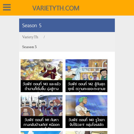
VARIETYTH.COM
Season 5
VarietyTh
/
Season 5
วันพีช ตอนที่ 143 และแล้ว
วันพีช ตอนที่ 142 สู้กันสุด
ตำนานก็เริ่มขึ้น มุ่งสู่ทาง
ฤทธิ์ ตวามทะเยอะทะยานข
สายรุ้งกันเถอะ
องเวดตั้นและหอคอยสีรุ้ง
วันพีช ตอนที่ 141 ค้นหา
วันพีช ตอนที่ 140 รูไดอา
ทางกลับบ้านเกิด! หนีออก
จับไร้เวลา! กลุ่มโจรสลัด
จากสุสานเรือซึ่งไร้กาล
ฟักทอง!