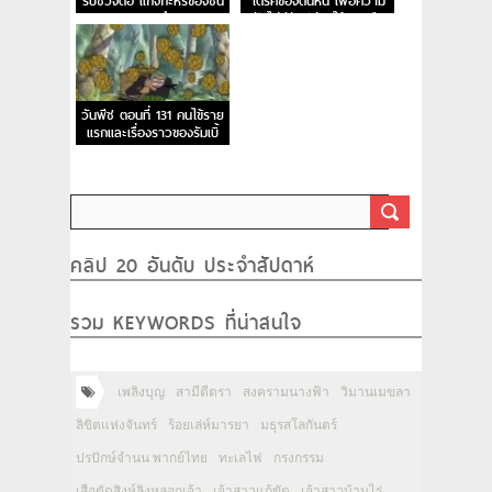
รับช่วงต่อ แกงกะหรี่ของซัน
ไตรค์ของต้นหน เพื่อความ
จิจอมอึด
ฝันไม่มีวันปล่อยให้หลุดมือ
วันพีช ตอนที่ 131 คนไข้ราย
แรกและเรื่องราวของรัมเบิ้
ลบอล
คลิป 20 อันดับ ประจำสัปดาห์
รวม KEYWORDS ที่น่าสนใจ
เพลิงบุญ
สามีตีตรา
สงครามนางฟ้า
วิมานเมขลา
ลิขิตแห่งจันทร์
ร้อยเล่ห์มารยา
มธุรสโลกันตร์
ปรปักษ์จำนน พากย์ไทย
ทะเลไฟ
กรงกรรม
เสือตัดสิงห์ลิงหลอกเจ้า
เจ้าสาวแก้ขัด
เจ้าสาวบ้านไร่