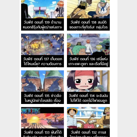
เวลา!
วันพีช ตอนที่ 139 ตำนาน
วันพีช ตอนที่ 138 สมบัติ
หมอกสีรุ้งกับผู้เฒ่าแห่งเกาะ
ของเกาะที่แท้จริง! กลุ่มโจร
ลูลูก้า!
สลัดเซนี่ออกเดินทาง!
วันพีช ตอนที่ 137 เก็บดอก
วันพีช ตอนที่ 136 เซนี่แห่ง
ได้ไหมเนี่ย? ความต้องการ
เกาะแพะภูเขา และเรือที่มีอยู่
ของเซนี่นักปล่อยเงินกู้!
บนยอดเขา!
วันพีช ตอนที่ 135 ข่าวลือ
วันพีช ตอนที่ 134 จะยิงมัน
ในหมู่นักล่าโจรสลัด เรื่อง
ไปให้ได้ ดอกไม้ไฟของลูก
ของนักดาบมหัศจรรย์โซโล!
ผู้ชายชื่ออุซป
วันพีช ตอนที่ 133 ฝันที่ได้
วันพีช ตอนที่ 132 การส