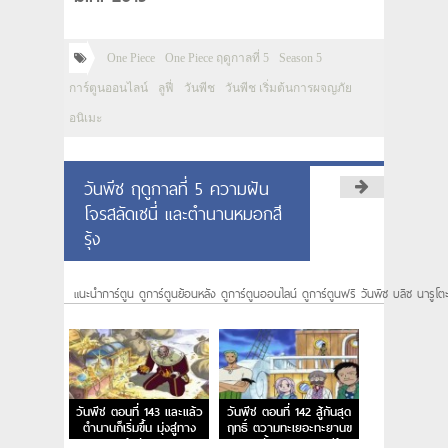
One Piece
One Piece ฤดูกาลที่ 5
Season 5
การ์ตูนออนไลน์
ลูฟี่
วันพีช
วันพีช เริ่มต้นการผจญภัย
อนิเมะ
วันพีช ฤดูกาลที่ 5 ความฝัน
โจรสลัดเซนี่ และตำนานหมอกสี
รุ้ง
แนะนำการ์ตูน ดูการ์ตูนย้อนหลัง ดูการ์ตูนออนไลน์ ดูการ์ตูนฟรี วันพีซ บลีซ นารูโต
วันพีช ตอนที่ 143 และแล้ว
วันพีช ตอนที่ 142 สู้กันสุด
ตำนานก็เริ่มขึ้น มุ่งสู่ทาง
ฤทธิ์ ตวามทะเยอะทะยานข
สายรุ้งกันเถอะ
องเวดตั้นและหอคอยสีรุ้ง