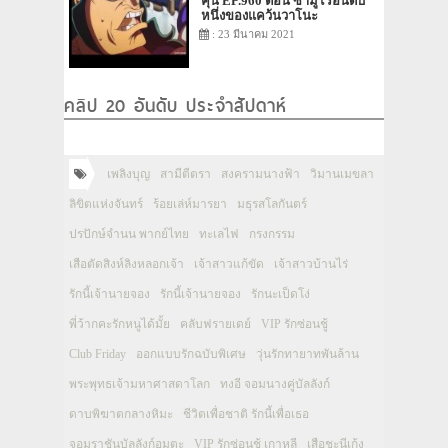
คุนิ EP.960 ตอน ซามูไรอันดับ
หนึ่งของแคว้นวาโนะ
: 23 มีนาคม 2021
คลิป 20 อันดับ ประจำสัปดาห์
เพลิงบุญ
สามีตีตรา
สงครามนางฟ้า
วิมานเมขลา
ลิขิตแห่งจันทร์
ร้อยเล่ห์มารยา
มธุรสโลกันตร์
ปรปักษ์จำนน พากย์ไทย
ทะเลไฟ
กรงกรรม
เสือตัดสิงห์ลิงหลอกเจ้า
เจ้าสาวแก้ขัด
เจ้าสาวบ้านไร่
รักนี้เจ้านายจอง
รักนี้เจ้านายจอง
รักนะเป็ดโง่
พี่ว้ากคะรักหนูได้มั้ย
คลับฟรายเดย์
VIP รักซ่อนชู้
Club Friday
ออกแบบรักฉบับพิเศษ
วุ่นรักทายาทพันล้าน
พระพุทธเจ้ามหาศาสดาโลก
ทงอี จอมนางคู่บัลลังก์
ดาบพิฆาตกลางหิมะ
ชีวิตเพื่อชาติ รักนี้เพื่อเธอ
จอมราชันบัลลังก์อมตะ
VIP รักซ่อนชู้ เกาหลี
เสือชะนีเก้ง