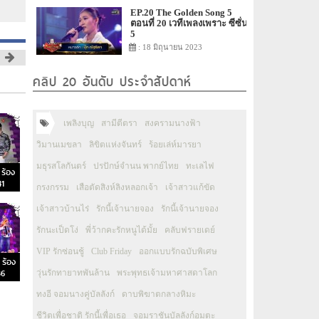
EP.20 The Golden Song 5
ตอนที่ 20 เวทีเพลงเพราะ ซีซั่น
5
: 18 มิถุนายน 2023
คลิป 20 อันดับ ประจำสัปดาห์
เพลิงบุญ
สามีตีตรา
สงครามนางฟ้า
วิมานเมขลา
ลิขิตแห่งจันทร์
ร้อยเล่ห์มารยา
มธุรสโลกันตร์
ปรปักษ์จำนน พากย์ไทย
ทะเลไฟ
ร้อง
41
กรงกรรม
เสือตัดสิงห์ลิงหลอกเจ้า
เจ้าสาวแก้ขัด
เจ้าสาวบ้านไร่
รักนี้เจ้านายจอง
รักนี้เจ้านายจอง
รักนะเป็ดโง่
พี่ว้ากคะรักหนูได้มั้ย
คลับฟรายเดย์
VIP รักซ่อนชู้
Club Friday
ออกแบบรักฉบับพิเศษ
ร้อง
36
วุ่นรักทายาทพันล้าน
พระพุทธเจ้ามหาศาสดาโลก
ทงอี จอมนางคู่บัลลังก์
ดาบพิฆาตกลางหิมะ
ชีวิตเพื่อชาติ รักนี้เพื่อเธอ
จอมราชันบัลลังก์อมตะ