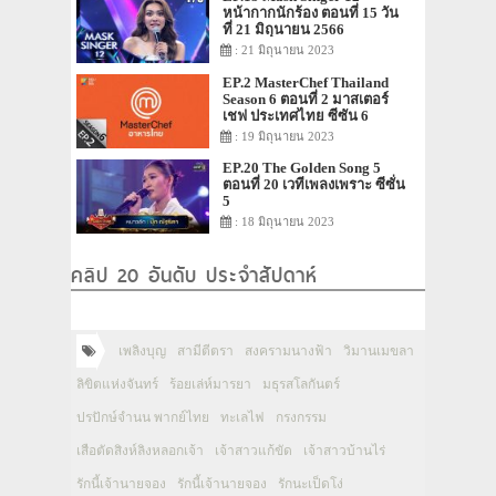
หน้ากากนักร้อง ตอนที่ 15 วัน
ที่ 21 มิถุนายน 2566
: 21 มิถุนายน 2023
EP.2 MasterChef Thailand
Season 6 ตอนที่ 2 มาสเตอร์
เชฟ ประเทศไทย ซีซัน 6
: 19 มิถุนายน 2023
EP.20 The Golden Song 5
ตอนที่ 20 เวทีเพลงเพราะ ซีซั่น
5
: 18 มิถุนายน 2023
คลิป 20 อันดับ ประจำสัปดาห์
เพลิงบุญ
สามีตีตรา
สงครามนางฟ้า
วิมานเมขลา
ลิขิตแห่งจันทร์
ร้อยเล่ห์มารยา
มธุรสโลกันตร์
ปรปักษ์จำนน พากย์ไทย
ทะเลไฟ
กรงกรรม
เสือตัดสิงห์ลิงหลอกเจ้า
เจ้าสาวแก้ขัด
เจ้าสาวบ้านไร่
รักนี้เจ้านายจอง
รักนี้เจ้านายจอง
รักนะเป็ดโง่