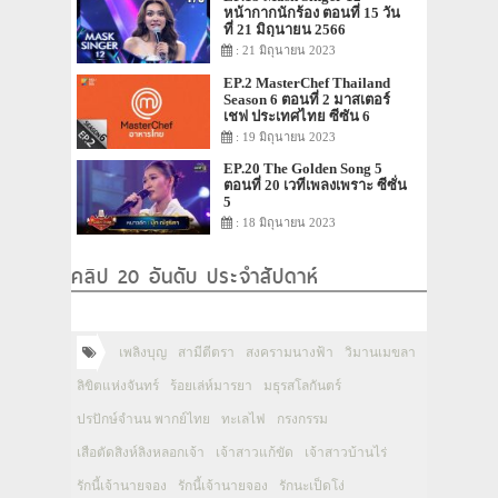
หน้ากากนักร้อง ตอนที่ 15 วัน
ที่ 21 มิถุนายน 2566
: 21 มิถุนายน 2023
EP.2 MasterChef Thailand
Season 6 ตอนที่ 2 มาสเตอร์
เชฟ ประเทศไทย ซีซัน 6
: 19 มิถุนายน 2023
EP.20 The Golden Song 5
ตอนที่ 20 เวทีเพลงเพราะ ซีซั่น
5
: 18 มิถุนายน 2023
คลิป 20 อันดับ ประจำสัปดาห์
เพลิงบุญ
สามีตีตรา
สงครามนางฟ้า
วิมานเมขลา
ลิขิตแห่งจันทร์
ร้อยเล่ห์มารยา
มธุรสโลกันตร์
ปรปักษ์จำนน พากย์ไทย
ทะเลไฟ
กรงกรรม
เสือตัดสิงห์ลิงหลอกเจ้า
เจ้าสาวแก้ขัด
เจ้าสาวบ้านไร่
รักนี้เจ้านายจอง
รักนี้เจ้านายจอง
รักนะเป็ดโง่