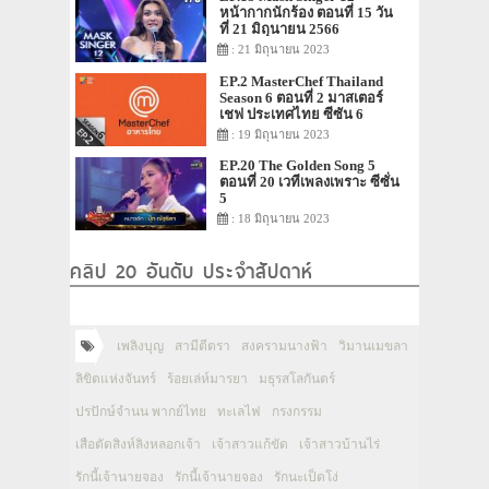
หน้ากากนักร้อง ตอนที่ 15 วัน
ที่ 21 มิถุนายน 2566
: 21 มิถุนายน 2023
EP.2 MasterChef Thailand
Season 6 ตอนที่ 2 มาสเตอร์
เชฟ ประเทศไทย ซีซัน 6
: 19 มิถุนายน 2023
EP.20 The Golden Song 5
ตอนที่ 20 เวทีเพลงเพราะ ซีซั่น
5
: 18 มิถุนายน 2023
คลิป 20 อันดับ ประจำสัปดาห์
เพลิงบุญ
สามีตีตรา
สงครามนางฟ้า
วิมานเมขลา
ลิขิตแห่งจันทร์
ร้อยเล่ห์มารยา
มธุรสโลกันตร์
ปรปักษ์จำนน พากย์ไทย
ทะเลไฟ
กรงกรรม
เสือตัดสิงห์ลิงหลอกเจ้า
เจ้าสาวแก้ขัด
เจ้าสาวบ้านไร่
รักนี้เจ้านายจอง
รักนี้เจ้านายจอง
รักนะเป็ดโง่