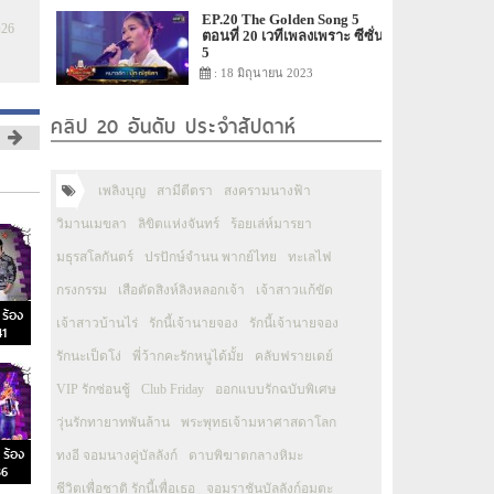
EP.20 The Golden Song 5
่26
ตอนที่ 20 เวทีเพลงเพราะ ซีซั่น
5
: 18 มิถุนายน 2023
คลิป 20 อันดับ ประจำสัปดาห์
เพลิงบุญ
สามีตีตรา
สงครามนางฟ้า
วิมานเมขลา
ลิขิตแห่งจันทร์
ร้อยเล่ห์มารยา
มธุรสโลกันตร์
ปรปักษ์จำนน พากย์ไทย
ทะเลไฟ
กรงกรรม
เสือตัดสิงห์ลิงหลอกเจ้า
เจ้าสาวแก้ขัด
ร้อง
เจ้าสาวบ้านไร่
รักนี้เจ้านายจอง
รักนี้เจ้านายจอง
41
รักนะเป็ดโง่
พี่ว้ากคะรักหนูได้มั้ย
คลับฟรายเดย์
VIP รักซ่อนชู้
Club Friday
ออกแบบรักฉบับพิเศษ
วุ่นรักทายาทพันล้าน
พระพุทธเจ้ามหาศาสดาโลก
ร้อง
ทงอี จอมนางคู่บัลลังก์
ดาบพิฆาตกลางหิมะ
36
ชีวิตเพื่อชาติ รักนี้เพื่อเธอ
จอมราชันบัลลังก์อมตะ