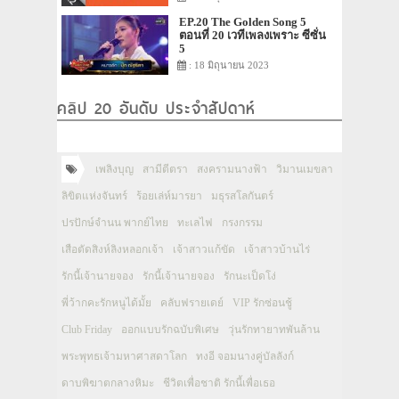
EP.20 The Golden Song 5
ตอนที่ 20 เวทีเพลงเพราะ ซีซั่น
5
: 18 มิถุนายน 2023
คลิป 20 อันดับ ประจำสัปดาห์
เพลิงบุญ
สามีตีตรา
สงครามนางฟ้า
วิมานเมขลา
ลิขิตแห่งจันทร์
ร้อยเล่ห์มารยา
มธุรสโลกันตร์
ปรปักษ์จำนน พากย์ไทย
ทะเลไฟ
กรงกรรม
เสือตัดสิงห์ลิงหลอกเจ้า
เจ้าสาวแก้ขัด
เจ้าสาวบ้านไร่
รักนี้เจ้านายจอง
รักนี้เจ้านายจอง
รักนะเป็ดโง่
พี่ว้ากคะรักหนูได้มั้ย
คลับฟรายเดย์
VIP รักซ่อนชู้
Club Friday
ออกแบบรักฉบับพิเศษ
วุ่นรักทายาทพันล้าน
พระพุทธเจ้ามหาศาสดาโลก
ทงอี จอมนางคู่บัลลังก์
ดาบพิฆาตกลางหิมะ
ชีวิตเพื่อชาติ รักนี้เพื่อเธอ