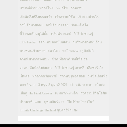
ปรปักษ์จำนน พากย์ไทย
ทะเลไฟ
กรงกรรม
เสือตัดสิงห์ลิงหลอกเจ้า
เจ้าสาวแก้ขัด
เจ้าสาวบ้านไร่
รักนี้เจ้านายจอง
รักนี้เจ้านายจอง
รักนะเป็ดโง่
พี่ว้ากคะรักหนูได้มั้ย
คลับฟรายเดย์
VIP รักซ่อนชู้
Club Friday
ออกแบบรักฉบับพิเศษ
วุ่นรักทายาทพันล้าน
พระพุทธเจ้ามหาศาสดาโลก
ทงอี จอมนางคู่บัลลังก์
ดาบพิฆาตกลางหิมะ
ชีวิตเพื่อชาติ รักนี้เพื่อเธอ
จอมราชันบัลลังก์อมตะ
VIP รักซ่อนชู้ เกาหลี
เสือชะนีเก้ง
เป็นต่อ
หกฉากครับจารย์
สุภาพบุรุษสุดซอย
ระเบิดเถิดเทิง
ตลก 6 ฉาก
3 หนุ่ม 3 มุม x2 2021
เลือดมังกร แรด
เป็นต่อ
เนื้อคู่ The Final Answer
เชฟกระทะเหล็ก
สงครามชีวิตโอชิน
ปริศนาฟ้าแลบ
บุพเพสันนิวาส
The Next Iron Chef
Infinite Challenge Thailand ซุปตาร์ท้าแข่ง