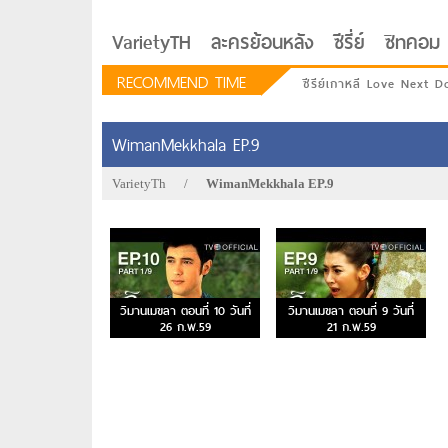
VarietyTH
ละครย้อนหลัง
ซีรี่ย์
ซิทคอม
RECOMMEND TIME
ซีรีย์เกาหลี Love Next D
WimanMekkhala EP.9
VarietyTh
/
WimanMekkhala EP.9
วิมานเมขลา ตอนที่ 10 วันที่
วิมานเมขลา ตอนที่ 9 วันที่
26 ก.พ.59
21 ก.พ.59
รักอยู่ประตูถัดไป