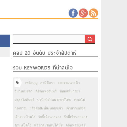
คลิป 20 อันดับ ประจำสัปดาห์
รวม KEYWORDS ที่น่าสนใจ
เพลิงบุญ
สามีตีตรา
สงครามนางฟ้า
วิมานเมขลา
ลิขิตแห่งจันทร์
ร้อยเล่ห์มารยา
มธุรสโลกันตร์
ปรปักษ์จำนน พากย์ไทย
ทะเลไฟ
กรงกรรม
เสือตัดสิงห์ลิงหลอกเจ้า
เจ้าสาวแก้ขัด
เจ้าสาวบ้านไร่
รักนี้เจ้านายจอง
รักนี้เจ้านายจอง
รักนะเป็ดโง่
พี่ว้ากคะรักหนูได้มั้ย
คลับฟรายเดย์