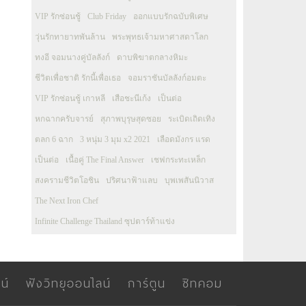
VIP รักซ่อนชู้
Club Friday
ออกแบบรักฉบับพิเศษ
วุ่นรักทายาทพันล้าน
พระพุทธเจ้ามหาศาสดาโลก
ทงอี จอมนางคู่บัลลังก์
ดาบพิฆาตกลางหิมะ
ชีวิตเพื่อชาติ รักนี้เพื่อเธอ
จอมราชันบัลลังก์อมตะ
VIP รักซ่อนชู้ เกาหลี
เสือชะนีเก้ง
เป็นต่อ
หกฉากครับจารย์
สุภาพบุรุษสุดซอย
ระเบิดเถิดเทิง
ตลก 6 ฉาก
3 หนุ่ม 3 มุม x2 2021
เลือดมังกร แรด
เป็นต่อ
เนื้อคู่ The Final Answer
เชฟกระทะเหล็ก
สงครามชีวิตโอชิน
ปริศนาฟ้าแลบ
บุพเพสันนิวาส
The Next Iron Chef
Infinite Challenge Thailand ซุปตาร์ท้าแข่ง
น์
ฟังวิทยุออนไลน์
การ์ตูน
ซิทคอม