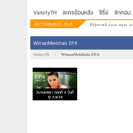
VarietyTH
ละครย้อนหลัง
ซีรี่ย์
ซิทคอม
RECOMMEND TIME
ซีรีย์เกาหลี Love Next D
WimanMekkhala EP.4
VarietyTh
/
WimanMekkhala EP.4
วิมานเมขลา ตอนที่ 4 วันที่
12 ก.พ.59
รักอยู่ประตูถัดไป