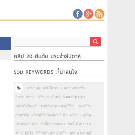
คลิป 20 อันดับ ประจำสัปดาห์
รวม KEYWORDS ที่น่าสนใจ
เพลิงบุญ
สามีตีตรา
สงครามนางฟ้า
วิมานเมขลา
ลิขิตแห่งจันทร์
ร้อยเล่ห์มารยา
มธุรสโลกันตร์
ปรปักษ์จำนน พากย์ไทย
ทะเลไฟ
กรงกรรม
เสือตัดสิงห์ลิงหลอกเจ้า
เจ้าสาวแก้ขัด
เจ้าสาวบ้านไร่
รักนี้เจ้านายจอง
รักนี้เจ้านายจอง
รักนะเป็ดโง่
พี่ว้ากคะรักหนูได้มั้ย
คลับฟรายเดย์