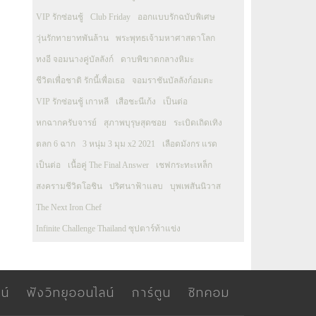
VIP รักซ่อนชู้
Club Friday
ออกแบบรักฉบับพิเศษ
วุ่นรักทายาทพันล้าน
พระพุทธเจ้ามหาศาสดาโลก
ทงอี จอมนางคู่บัลลังก์
ดาบพิฆาตกลางหิมะ
ชีวิตเพื่อชาติ รักนี้เพื่อเธอ
จอมราชันบัลลังก์อมตะ
VIP รักซ่อนชู้ เกาหลี
เสือชะนีเก้ง
เป็นต่อ
หกฉากครับจารย์
สุภาพบุรุษสุดซอย
ระเบิดเถิดเทิง
ตลก 6 ฉาก
3 หนุ่ม 3 มุม x2 2021
เลือดมังกร แรด
เป็นต่อ
เนื้อคู่ The Final Answer
เชฟกระทะเหล็ก
สงครามชีวิตโอชิน
ปริศนาฟ้าแลบ
บุพเพสันนิวาส
The Next Iron Chef
Infinite Challenge Thailand ซุปตาร์ท้าแข่ง
น์
ฟังวิทยุออนไลน์
การ์ตูน
ซิทคอม