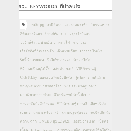
รวม KEYWORDS ที่น่าสนใจ
เพลิงบุญ
สามีตีตรา
สงครามนางฟ้า
วิมานเมขลา
ลิขิตแห่งจันทร์
ร้อยเล่ห์มารยา
มธุรสโลกันตร์
ปรปักษ์จำนน พากย์ไทย
ทะเลไฟ
กรงกรรม
เสือตัดสิงห์ลิงหลอกเจ้า
เจ้าสาวแก้ขัด
เจ้าสาวบ้านไร่
รักนี้เจ้านายจอง
รักนี้เจ้านายจอง
รักนะเป็ดโง่
พี่ว้ากคะรักหนูได้มั้ย
คลับฟรายเดย์
VIP รักซ่อนชู้
Club Friday
ออกแบบรักฉบับพิเศษ
วุ่นรักทายาทพันล้าน
พระพุทธเจ้ามหาศาสดาโลก
ทงอี จอมนางคู่บัลลังก์
ดาบพิฆาตกลางหิมะ
ชีวิตเพื่อชาติ รักนี้เพื่อเธอ
จอมราชันบัลลังก์อมตะ
VIP รักซ่อนชู้ เกาหลี
เสือชะนีเก้ง
เป็นต่อ
หกฉากครับจารย์
สุภาพบุรุษสุดซอย
ระเบิดเถิดเทิง
ตลก 6 ฉาก
3 หนุ่ม 3 มุม x2 2021
เลือดมังกร แรด
เป็นต่อ
เนื้อคู่ The Final Answer
เชฟกระทะเหล็ก
สงครามชีวิตโอชิน