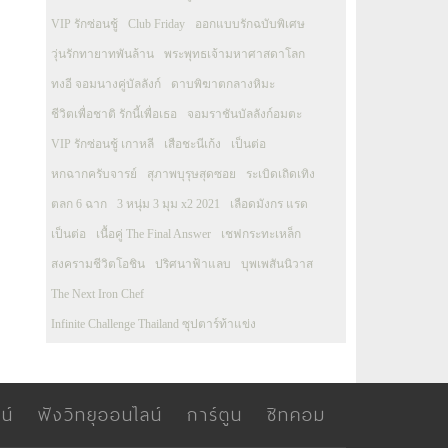
VIP รักซ่อนชู้
Club Friday
ออกแบบรักฉบับพิเศษ
วุ่นรักทายาทพันล้าน
พระพุทธเจ้ามหาศาสดาโลก
ทงอี จอมนางคู่บัลลังก์
ดาบพิฆาตกลางหิมะ
ชีวิตเพื่อชาติ รักนี้เพื่อเธอ
จอมราชันบัลลังก์อมตะ
VIP รักซ่อนชู้ เกาหลี
เสือชะนีเก้ง
เป็นต่อ
หกฉากครับจารย์
สุภาพบุรุษสุดซอย
ระเบิดเถิดเทิง
ตลก 6 ฉาก
3 หนุ่ม 3 มุม x2 2021
เลือดมังกร แรด
เป็นต่อ
เนื้อคู่ The Final Answer
เชฟกระทะเหล็ก
สงครามชีวิตโอชิน
ปริศนาฟ้าแลบ
บุพเพสันนิวาส
The Next Iron Chef
Infinite Challenge Thailand ซุปตาร์ท้าแข่ง
น์
ฟังวิทยุออนไลน์
การ์ตูน
ซิทคอม