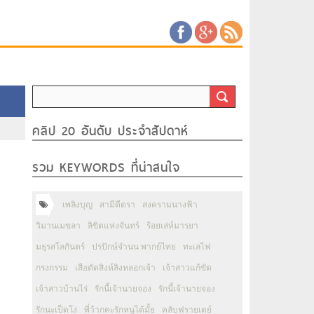
คลิป 20 อันดับ ประจำสัปดาห์
รวม KEYWORDS ที่น่าสนใจ
เพลิงบุญ
สามีตีตรา
สงครามนางฟ้า
วิมานเมขลา
ลิขิตแห่งจันทร์
ร้อยเล่ห์มารยา
มธุรสโลกันตร์
ปรปักษ์จำนน พากย์ไทย
ทะเลไฟ
กรงกรรม
เสือตัดสิงห์ลิงหลอกเจ้า
เจ้าสาวแก้ขัด
เจ้าสาวบ้านไร่
รักนี้เจ้านายจอง
รักนี้เจ้านายจอง
รักนะเป็ดโง่
พี่ว้ากคะรักหนูได้มั้ย
คลับฟรายเดย์