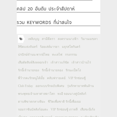
คลิป 20 อันดับ ประจำสัปดาห์
รวม KEYWORDS ที่น่าสนใจ
เพลิงบุญ
สามีตีตรา
สงครามนางฟ้า
วิมานเมขลา
ลิขิตแห่งจันทร์
ร้อยเล่ห์มารยา
มธุรสโลกันตร์
ปรปักษ์จำนน พากย์ไทย
ทะเลไฟ
กรงกรรม
เสือตัดสิงห์ลิงหลอกเจ้า
เจ้าสาวแก้ขัด
เจ้าสาวบ้านไร่
รักนี้เจ้านายจอง
รักนี้เจ้านายจอง
รักนะเป็ดโง่
พี่ว้ากคะรักหนูได้มั้ย
คลับฟรายเดย์
VIP รักซ่อนชู้
Club Friday
ออกแบบรักฉบับพิเศษ
วุ่นรักทายาทพันล้าน
พระพุทธเจ้ามหาศาสดาโลก
ทงอี จอมนางคู่บัลลังก์
ดาบพิฆาตกลางหิมะ
ชีวิตเพื่อชาติ รักนี้เพื่อเธอ
จอมราชันบัลลังก์อมตะ
VIP รักซ่อนชู้ เกาหลี
เสือชะนีเก้ง