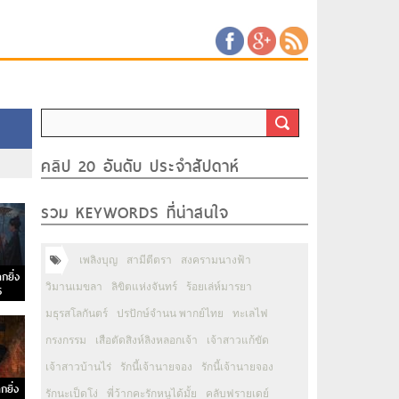
คลิป 20 อันดับ ประจำสัปดาห์
รวม KEYWORDS ที่น่าสนใจ
เพลิงบุญ
สามีตีตรา
สงครามนางฟ้า
กยิ่ง
วิมานเมขลา
ลิขิตแห่งจันทร์
ร้อยเล่ห์มารยา
6
มธุรสโลกันตร์
ปรปักษ์จำนน พากย์ไทย
ทะเลไฟ
กรงกรรม
เสือตัดสิงห์ลิงหลอกเจ้า
เจ้าสาวแก้ขัด
เจ้าสาวบ้านไร่
รักนี้เจ้านายจอง
รักนี้เจ้านายจอง
กยิ่ง
รักนะเป็ดโง่
พี่ว้ากคะรักหนูได้มั้ย
คลับฟรายเดย์