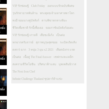
1
VIP รักซ่อนชู้
Club Friday
ออกแบบรักฉบับพิเศษ
วุ่นรักทายาทพันล้าน
พระพุทธเจ้ามหาศาสดาโลก
ทงอี จอมนางคู่บัลลังก์
ดาบพิฆาตกลางหิมะ
กยิ่ง
ชีวิตเพื่อชาติ รักนี้เพื่อเธอ
จอมราชันบัลลังก์อมตะ
6
VIP รักซ่อนชู้ เกาหลี
เสือชะนีเก้ง
เป็นต่อ
หกฉากครับจารย์
สุภาพบุรุษสุดซอย
ระเบิดเถิดเทิง
ตลก 6 ฉาก
3 หนุ่ม 3 มุม x2 2021
เลือดมังกร แรด
เป็นต่อ
เนื้อคู่ The Final Answer
เชฟกระทะเหล็ก
กยิ่ง
สงครามชีวิตโอชิน
ปริศนาฟ้าแลบ
บุพเพสันนิวาส
The Next Iron Chef
Infinite Challenge Thailand ซุปตาร์ท้าแข่ง
ยิ่ง