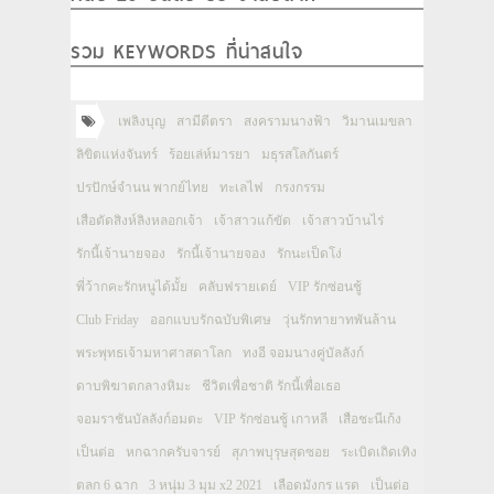
รวม KEYWORDS ที่น่าสนใจ
เพลิงบุญ
สามีตีตรา
สงครามนางฟ้า
วิมานเมขลา
ลิขิตแห่งจันทร์
ร้อยเล่ห์มารยา
มธุรสโลกันตร์
ปรปักษ์จำนน พากย์ไทย
ทะเลไฟ
กรงกรรม
เสือตัดสิงห์ลิงหลอกเจ้า
เจ้าสาวแก้ขัด
เจ้าสาวบ้านไร่
รักนี้เจ้านายจอง
รักนี้เจ้านายจอง
รักนะเป็ดโง่
พี่ว้ากคะรักหนูได้มั้ย
คลับฟรายเดย์
VIP รักซ่อนชู้
Club Friday
ออกแบบรักฉบับพิเศษ
วุ่นรักทายาทพันล้าน
พระพุทธเจ้ามหาศาสดาโลก
ทงอี จอมนางคู่บัลลังก์
ดาบพิฆาตกลางหิมะ
ชีวิตเพื่อชาติ รักนี้เพื่อเธอ
จอมราชันบัลลังก์อมตะ
VIP รักซ่อนชู้ เกาหลี
เสือชะนีเก้ง
เป็นต่อ
หกฉากครับจารย์
สุภาพบุรุษสุดซอย
ระเบิดเถิดเทิง
ตลก 6 ฉาก
3 หนุ่ม 3 มุม x2 2021
เลือดมังกร แรด
เป็นต่อ