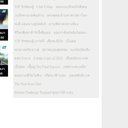
.66
VIP รักซ่อนชู้
Club Friday
ออกแบบรักฉบับพิเศษ
วุ่นรักทายาทพันล้าน
พระพุทธเจ้ามหาศาสดาโลก
ทงอี จอมนางคู่บัลลังก์
ดาบพิฆาตกลางหิมะ
งเงา
ชีวิตเพื่อชาติ รักนี้เพื่อเธอ
จอมราชันบัลลังก์อมตะ
ค.66
VIP รักซ่อนชู้ เกาหลี
เสือชะนีเก้ง
เป็นต่อ
หกฉากครับจารย์
สุภาพบุรุษสุดซอย
ระเบิดเถิดเทิง
ตลก 6 ฉาก
3 หนุ่ม 3 มุม x2 2021
เลือดมังกร แรด
เป็นต่อ
เนื้อคู่ The Final Answer
เชฟกระทะเหล็ก
เงา
66
สงครามชีวิตโอชิน
ปริศนาฟ้าแลบ
บุพเพสันนิวาส
The Next Iron Chef
Infinite Challenge Thailand ซุปตาร์ท้าแข่ง