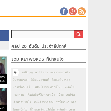
คลิป 20 อันดับ ประจำสัปดาห์
รวม KEYWORDS ที่น่าสนใจ
เพลิงบุญ
สามีตีตรา
สงครามนางฟ้า
งเงา
วิมานเมขลา
ลิขิตแห่งจันทร์
ร้อยเล่ห์มารยา
ย.66
มธุรสโลกันตร์
ปรปักษ์จำนน พากย์ไทย
ทะเลไฟ
กรงกรรม
เสือตัดสิงห์ลิงหลอกเจ้า
เจ้าสาวแก้ขัด
เจ้าสาวบ้านไร่
รักนี้เจ้านายจอง
รักนี้เจ้านายจอง
เงา
รักนะเป็ดโง่
พี่ว้ากคะรักหนูได้มั้ย
คลับฟรายเดย์