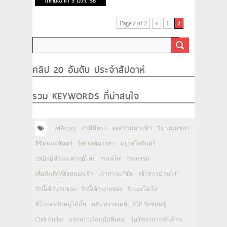
เทคมีเอาท์ 3 ม.ค. 58
Page 2 of 2
«
1
2
คลิป 20 อันดับ ประจำสัปดาห์
รวม KEYWORDS ที่น่าสนใจ
เพลิงบุญ
สามีตีตรา
สงครามนางฟ้า
วิมานเมขลา
ลิขิตแห่งจันทร์
ร้อยเล่ห์มารยา
มธุรสโลกันตร์
ปรปักษ์จำนน พากย์ไทย
ทะเลไฟ
กรงกรรม
เสือตัดสิงห์ลิงหลอกเจ้า
เจ้าสาวแก้ขัด
เจ้าสาวบ้านไร่
รักนี้เจ้านายจอง
รักนี้เจ้านายจอง
รักนะเป็ดโง่
พี่ว้ากคะรักหนูได้มั้ย
คลับฟรายเดย์
VIP รักซ่อนชู้
Club Friday
ออกแบบรักฉบับพิเศษ
วุ่นรักทายาทพันล้าน