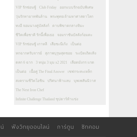
VIP รักซ่อนชู้
Club Friday
ออกแบบรักฉบับพิเศษ
วุ่นรักทายาทพันล้าน
พระพุทธเจ้ามหาศาสดาโลก
ทงอี จอมนางคู่บัลลังก์
ดาบพิฆาตกลางหิมะ
ชีวิตเพื่อชาติ รักนี้เพื่อเธอ
จอมราชันบัลลังก์อมตะ
VIP รักซ่อนชู้ เกาหลี
เสือชะนีเก้ง
เป็นต่อ
หกฉากครับจารย์
สุภาพบุรุษสุดซอย
ระเบิดเถิดเทิง
ตลก 6 ฉาก
3 หนุ่ม 3 มุม x2 2021
เลือดมังกร แรด
เป็นต่อ
เนื้อคู่ The Final Answer
เชฟกระทะเหล็ก
สงครามชีวิตโอชิน
ปริศนาฟ้าแลบ
บุพเพสันนิวาส
The Next Iron Chef
Infinite Challenge Thailand ซุปตาร์ท้าแข่ง
น์
ฟังวิทยุออนไลน์
การ์ตูน
ซิทคอม