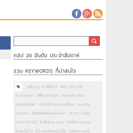
คลิป 20 อันดับ ประจำสัปดาห์
รวม KEYWORDS ที่น่าสนใจ
เพลิงบุญ
สามีตีตรา
สงครามนางฟ้า
วิมานเมขลา
ลิขิตแห่งจันทร์
ร้อยเล่ห์มารยา
มธุรสโลกันตร์
ปรปักษ์จำนน พากย์ไทย
ทะเลไฟ
กรงกรรม
เสือตัดสิงห์ลิงหลอกเจ้า
เจ้าสาวแก้ขัด
เจ้าสาวบ้านไร่
รักนี้เจ้านายจอง
รักนี้เจ้านายจอง
รักนะเป็ดโง่
พี่ว้ากคะรักหนูได้มั้ย
คลับฟรายเดย์