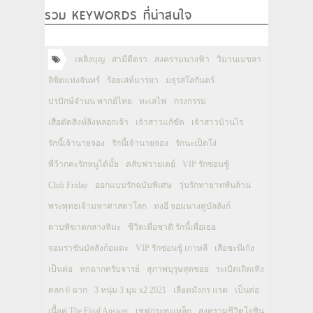
รวม KEYWORDS ที่น่าสนใจ
เพลิงบุญ
สามีตีตรา
สงครามนางฟ้า
วิมานเมขลา
ลิขิตแห่งจันทร์
ร้อยเล่ห์มารยา
มธุรสโลกันตร์
ปรปักษ์จำนน พากย์ไทย
ทะเลไฟ
กรงกรรม
เสือตัดสิงห์ลิงหลอกเจ้า
เจ้าสาวแก้ขัด
เจ้าสาวบ้านไร่
รักนี้เจ้านายจอง
รักนี้เจ้านายจอง
รักนะเป็ดโง่
พี่ว้ากคะรักหนูได้มั้ย
คลับฟรายเดย์
VIP รักซ่อนชู้
Club Friday
ออกแบบรักฉบับพิเศษ
วุ่นรักทายาทพันล้าน
พระพุทธเจ้ามหาศาสดาโลก
ทงอี จอมนางคู่บัลลังก์
ดาบพิฆาตกลางหิมะ
ชีวิตเพื่อชาติ รักนี้เพื่อเธอ
จอมราชันบัลลังก์อมตะ
VIP รักซ่อนชู้ เกาหลี
เสือชะนีเก้ง
เป็นต่อ
หกฉากครับจารย์
สุภาพบุรุษสุดซอย
ระเบิดเถิดเทิง
ตลก 6 ฉาก
3 หนุ่ม 3 มุม x2 2021
เลือดมังกร แรด
เป็นต่อ
เนื้อคู่ The Final Answer
เชฟกระทะเหล็ก
สงครามชีวิตโอชิน