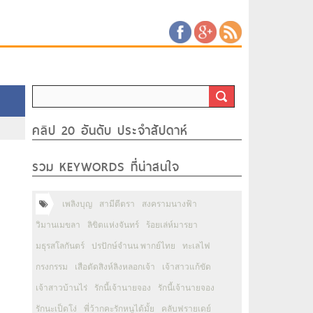
คลิป 20 อันดับ ประจำสัปดาห์
รวม KEYWORDS ที่น่าสนใจ
เพลิงบุญ
สามีตีตรา
สงครามนางฟ้า
วิมานเมขลา
ลิขิตแห่งจันทร์
ร้อยเล่ห์มารยา
มธุรสโลกันตร์
ปรปักษ์จำนน พากย์ไทย
ทะเลไฟ
กรงกรรม
เสือตัดสิงห์ลิงหลอกเจ้า
เจ้าสาวแก้ขัด
เจ้าสาวบ้านไร่
รักนี้เจ้านายจอง
รักนี้เจ้านายจอง
รักนะเป็ดโง่
พี่ว้ากคะรักหนูได้มั้ย
คลับฟรายเดย์